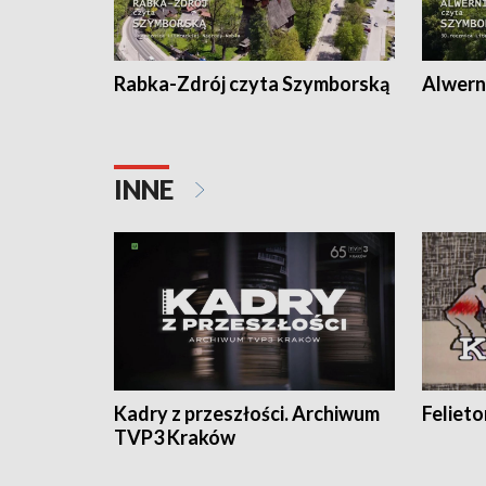
Rabka-Zdrój czyta Szymborską
Alwern
INNE
Kadry z przeszłości. Archiwum
Feliet
TVP3 Kraków