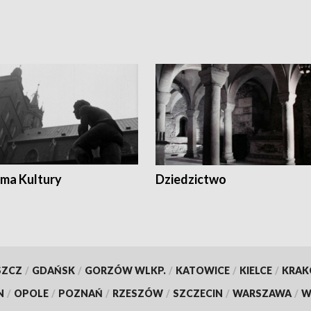
ma Kultury
Dziedzictwo
SZCZ
/
GDAŃSK
/
GORZÓW WLKP.
/
KATOWICE
/
KIELCE
/
KRA
N
/
OPOLE
/
POZNAŃ
/
RZESZÓW
/
SZCZECIN
/
WARSZAWA
/
W