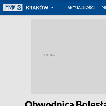
POWRÓT DO
KRAKÓW
AKTUALNOŚCI
P
TVP REGIONY
Obwodnica Bolesła