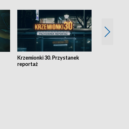
Krzemionki 30. Przystanek
Kraków - jak
reportaż