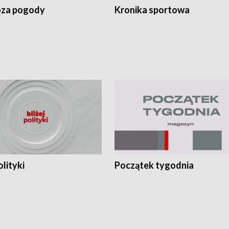
za pogody
Kronika sportowa
olityki
Początek tygodnia