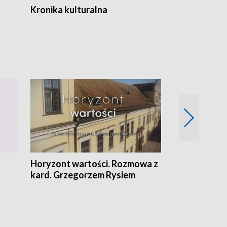
Kronika kulturalna
Kronika Tydz
Horyzont wartości. Rozmowa z
Kulturalnie 
kard. Grzegorzem Rysiem