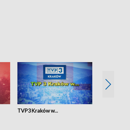
TVP3 Kraków w...
Ślizg