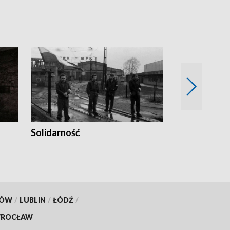
Solidarność
Trudne lata
KÓW
/
LUBLIN
/
ŁÓDŹ
/
ROCŁAW