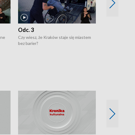
Odc. 3
Odc. 2
wne
Czy wiesz, że Kraków staje się miastem
Czy wiesz, że Kr
bez barier?
poprawia jakość 