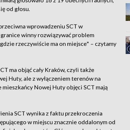
chwałą głosowało 16 z 19 obecnych radnych,
ię od głosu.
t przeciwna wprowadzeniu SCT w
ej granice winny rozwiązywać problem
gdzie rzeczywiście ma on miejsce" – czytamy
CT ma objąć cały Kraków, czyli także
ej Huty, ale z wyłączeniem terenów na
że mieszkańcy Nowej Huty objęci SCT mają
ienia SCT wynika z faktu przekroczenia
ępującego w miejscu znacznie oddalonym od