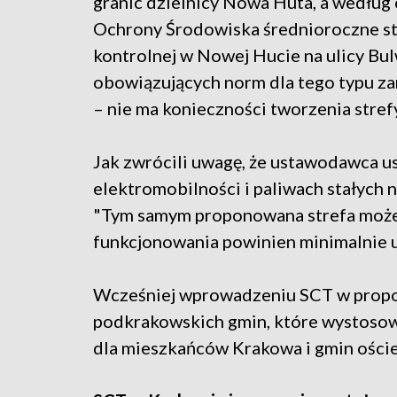
granic dzielnicy Nowa Huta, a według
Ochrony Środowiska średnioroczne st
kontrolnej w Nowej Hucie na ulicy Bu
obowiązujących norm dla tego typu za
– nie ma konieczności tworzenia strefy
Jak zwrócili uwagę, że ustawodawca us
elektromobilności i paliwach stałych 
"Tym samym proponowana strefa może i 
funkcjonowania powinien minimalnie u
Wcześniej wprowadzeniu SCT w propon
podkrakowskich gmin, które wystosowa
dla mieszkańców Krakowa i gmin ości