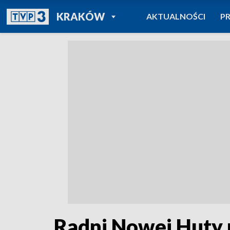
POWRÓT DO
KRAKÓW
AKTUALNOŚCI
P
TVP REGIONY
Radni Nowej Huty 