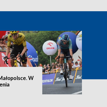
Małopolsce. W
enia