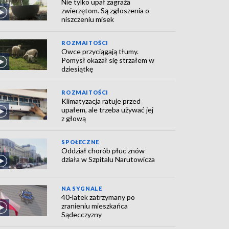
Nie tylko upał zagraża
zwierzętom. Są zgłoszenia o
niszczeniu misek
ROZMAITOŚCI
Owce przyciągają tłumy.
Pomysł okazał się strzałem w
dziesiątkę
ROZMAITOŚCI
Klimatyzacja ratuje przed
upałem, ale trzeba używać jej
z głową
SPOŁECZNE
Oddział chorób płuc znów
działa w Szpitalu Narutowicza
NA SYGNALE
40-latek zatrzymany po
zranieniu mieszkańca
Sądecczyzny