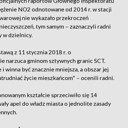
 oficjalnych raportów Głównego Inspektoratu
ężenie NO2 odnotowane od 2014 r. w stacji
lwarowej nie wykazało przekroczeń
nieczyszczeń, tym samym – zaznaczyli radni
 w dzielnicy.
tawą z 11 stycznia 2018 r. o
nie narzuca gminom sztywnych granic SCT.
winna być znacznie mniejsza, a obszar jej
trudniać życie mieszkańcom" – ocenili radni.
owanym kształcie sprzeciwiło się 14
ły apel do władz miasta o jednolite zasady
ennych.