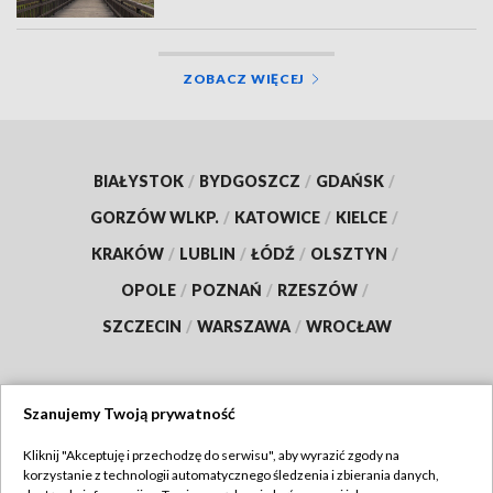
ZOBACZ WIĘCEJ
BIAŁYSTOK
/
BYDGOSZCZ
/
GDAŃSK
/
GORZÓW WLKP.
/
KATOWICE
/
KIELCE
/
KRAKÓW
/
LUBLIN
/
ŁÓDŹ
/
OLSZTYN
/
OPOLE
/
POZNAŃ
/
RZESZÓW
/
SZCZECIN
/
WARSZAWA
/
WROCŁAW
Szanujemy Twoją prywatność
Dołącz do nas:
Kliknij "Akceptuję i przechodzę do serwisu", aby wyrazić zgody na
korzystanie z technologii automatycznego śledzenia i zbierania danych,
TVP