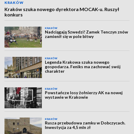
KRAKÓW
Kraków szuka nowego dyrektora MOCAK-u. Ruszył
konkurs
KRAKÓW
Nadciągają Szwedzi! Zamek Tenczyn znów
zamienił się w pole bitwy
KRAKÓW
Legenda Krakowa szuka nowego
gospodarza. Feniks ma zachować swój
charakter
KRAKÓW
Powstańcze losy żołnierzy AK na nowej
wystawie w Krakowie
KRAKÓW
Rusza przebudowa zamku w Dobczycach.
Inwestycja za 4,5 mln zł