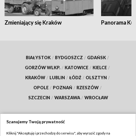
Zmieniający się Kraków
Panorama Kul
BIAŁYSTOK
/
BYDGOSZCZ
/
GDAŃSK
/
GORZÓW WLKP.
/
KATOWICE
/
KIELCE
/
KRAKÓW
/
LUBLIN
/
ŁÓDŹ
/
OLSZTYN
/
OPOLE
/
POZNAŃ
/
RZESZÓW
/
SZCZECIN
/
WARSZAWA
/
WROCŁAW
Szanujemy Twoją prywatność
Dołącz do nas:
Kliknij "Akceptuję i przechodzę do serwisu", aby wyrazić zgody na