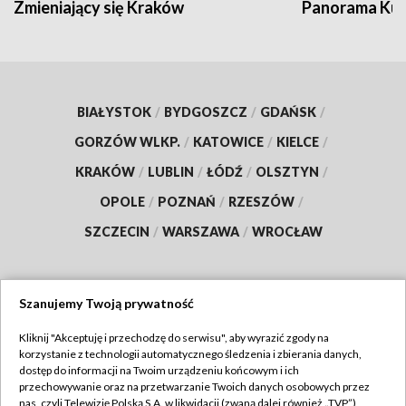
Zmieniający się Kraków
Panorama Kul
BIAŁYSTOK
/
BYDGOSZCZ
/
GDAŃSK
/
GORZÓW WLKP.
/
KATOWICE
/
KIELCE
/
KRAKÓW
/
LUBLIN
/
ŁÓDŹ
/
OLSZTYN
/
OPOLE
/
POZNAŃ
/
RZESZÓW
/
SZCZECIN
/
WARSZAWA
/
WROCŁAW
Szanujemy Twoją prywatność
Dołącz do nas:
Kliknij "Akceptuję i przechodzę do serwisu", aby wyrazić zgody na
korzystanie z technologii automatycznego śledzenia i zbierania danych,
TVP
dostęp do informacji na Twoim urządzeniu końcowym i ich
Abonament TVP
przechowywanie oraz na przetwarzanie Twoich danych osobowych przez
Regulamin TVP
nas, czyli Telewizję Polską S.A. w likwidacji (zwaną dalej również „TVP”),