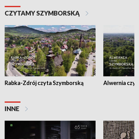
CZYTAMY SZYMBORSKĄ
Rabka-Zdrój czyta Szymborską
Alwernia czy
INNE