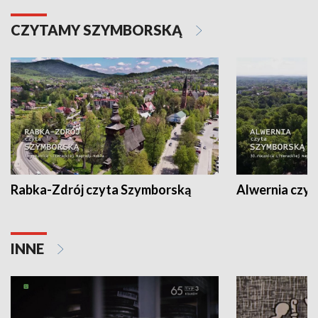
CZYTAMY SZYMBORSKĄ
Rabka-Zdrój czyta Szymborską
Alwernia czy
INNE