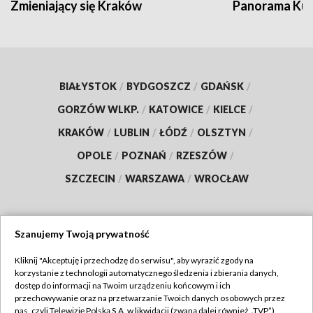
Zmieniający się Kraków
Panorama Kul
BIAŁYSTOK
/
BYDGOSZCZ
/
GDAŃSK
/
GORZÓW WLKP.
/
KATOWICE
/
KIELCE
/
KRAKÓW
/
LUBLIN
/
ŁÓDŹ
/
OLSZTYN
/
OPOLE
/
POZNAŃ
/
RZESZÓW
/
SZCZECIN
/
WARSZAWA
/
WROCŁAW
Szanujemy Twoją prywatność
Dołącz do nas:
Kliknij "Akceptuję i przechodzę do serwisu", aby wyrazić zgody na
korzystanie z technologii automatycznego śledzenia i zbierania danych,
TVP
dostęp do informacji na Twoim urządzeniu końcowym i ich
Abonament TVP
przechowywanie oraz na przetwarzanie Twoich danych osobowych przez
Regulamin TVP
nas, czyli Telewizję Polską S.A. w likwidacji (zwaną dalej również „TVP”),