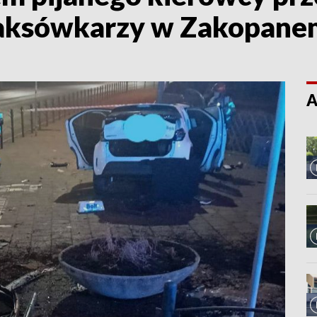
 taksówkarzy w Zakopan
A