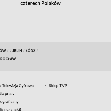
czterech Polaków
KÓW
/
LUBLIN
/
ŁÓDŹ
/
ROCŁAW
 Telewizja Cyfrowa
Sklep TVP
la prasy
tograficzny
sing (znaki)