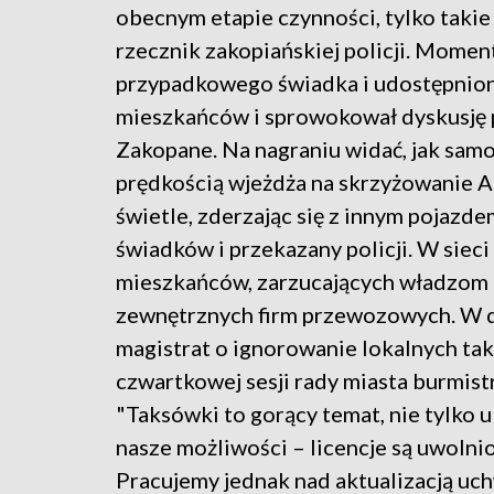
obecnym etapie czynności, tylko taki
rzecznik zakopiańskiej policji. Mome
przypadkowego świadka i udostępnion
mieszkańców i sprowokował dyskusję 
Zakopane. Na nagraniu widać, jak sam
prędkością wjeżdża na skrzyżowanie Al
świetle, zderzając się z innym pojazd
świadków i przekazany policji. W sieci
mieszkańców, zarzucających władzom b
zewnętrznych firm przewozowych. W dy
magistrat o ignorowanie lokalnych ta
czwartkowej sesji rady miasta burmistr
"Taksówki to gorący temat, nie tylko u 
nasze możliwości – licencje są uwoln
Pracujemy jednak nad aktualizacją uc