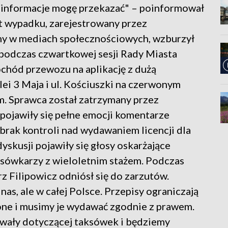
e informacje mogę przekazać" – poinformował
nt wypadku, zarejestrowany przez
y w mediach społecznościowych, wzburzył
podczas czwartkowej sesji Rady Miasta
ochód przewozu na aplikację z dużą
ei 3 Maja i ul. Kościuszki na czerwonym
em. Sprawca został zatrzymany przez
 pojawiły się pełne emocji komentarze
rak kontroli nad wydawaniem licencji dla
skusji pojawiły się głosy oskarżające
ksówkarzy z wieloletnim stażem. Podczas
z Filipowicz odniósł się do zarzutów.
nas, ale w całej Polsce. Przepisy ograniczają
ione i musimy je wydawać zgodnie z prawem.
hwały dotyczącej taksówek i będziemy