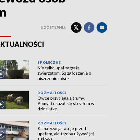
em
UDOSTĘPNIJ:
KTUALNOŚCI
SPOŁECZNE
Nie tylko upał zagraża
zwierzętom. Są zgłoszenia o
niszczeniu misek
ROZMAITOŚCI
Owce przyciągają tłumy.
Pomysł okazał się strzałem w
dziesiątkę
ROZMAITOŚCI
Klimatyzacja ratuje przed
upałem, ale trzeba używać jej
z głową