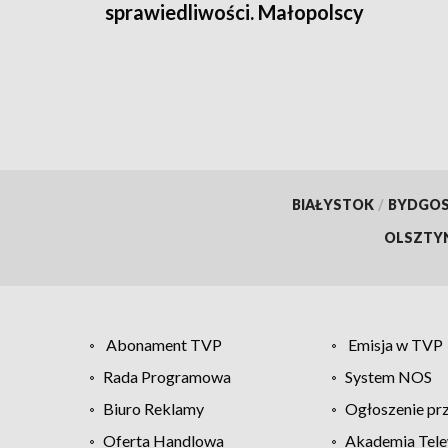
sprawiedliwości. Małopolscy
"łowcy głów" zatrzymali
poszukiwanego 27-latka
BIAŁYSTOK
/
BYDGO
OLSZTY
Abonament TVP
Emisja w TVP
Rada Programowa
System NOS
Biuro Reklamy
Ogłoszenie pr
Oferta Handlowa
Akademia Tele