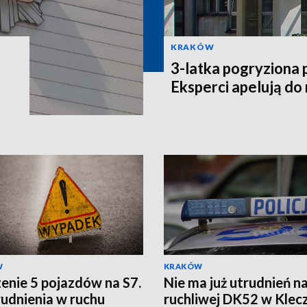
KRAKÓW
3-latka pogryziona 
Eksperci apelują do
W
KRAKÓW
enie 5 pojazdów na S7.
Nie ma już utrudnień n
rudnienia w ruchu
ruchliwej DK52 w Klec