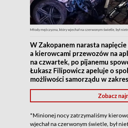
Młody mężczyzna, który wjechał na czerwonym świetle, był nie
W Zakopanem narasta napięcie
a kierowcami przewozów na apli
na czwartek, po pijanemu spo
Łukasz Filipowicz apeluje o spo
możliwości samorządu w zakresie
Zobacz naj
"Minionej nocy zatrzymaliśmy kierow
wjechał na czerwonym świetle, był nie