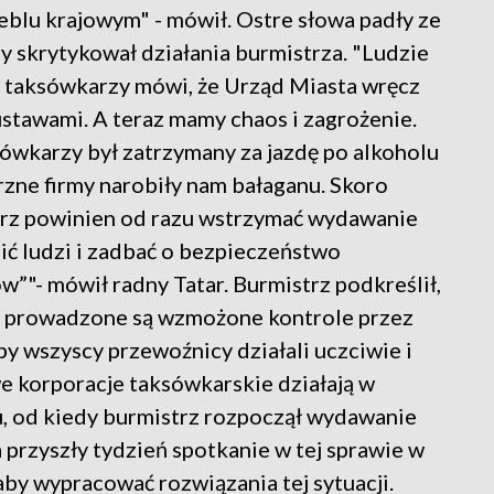
zeblu krajowym" - mówił. Ostre słowa padły ze
y skrytykował działania burmistrza. "Ludzie
ść taksówkarzy mówi, że Urząd Miasta wręcz
 ustawami. A teraz mamy chaos i zagrożenie.
sówkarzy był zatrzymany za jazdę po alkoholu
ne firmy narobiły nam bałaganu. Skoro
strz powinien od razu wstrzymać wydawanie
ić ludzi i zadbać o bezpieczeństwo
"- mówił radny Tatar. Burmistrz podkreślił,
xi prowadzone są wzmożone kontrole przez
aby wszyscy przewoźnicy działali uczciwie i
 korporacje taksówkarskie działają w
, od kiedy burmistrz rozpoczął wydawanie
 przyszły tydzień spotkanie w tej sprawie w
aby wypracować rozwiązania tej sytuacji.