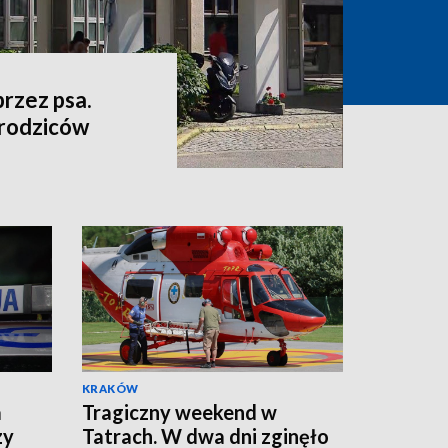
przez psa.
 rodziców
KRAKÓW
a
Tragiczny weekend w
zy
Tatrach. W dwa dni zginęło