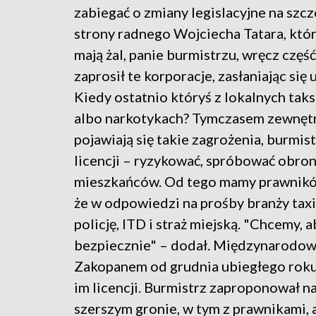
zabiegać o zmiany legislacyjne na szc
strony radnego Wojciecha Tatara, któr
mają żal, panie burmistrzu, wręcz czę
zaprosił te korporacje, zasłaniając się
Kiedy ostatnio któryś z lokalnych tak
albo narkotykach? Tymczasem zewnętrz
pojawiają się takie zagrożenia, burmi
licencji – ryzykować, spróbować obron
mieszkańców. Od tego mamy prawników”
że w odpowiedzi na prośby branży ta
policję, ITD i straż miejską. "Chcemy, 
bezpiecznie" – dodał. Międzynarodowe
Zakopanem od grudnia ubiegłego roku
im licencji. Burmistrz zaproponował na
szerszym gronie, w tym z prawnikami, 