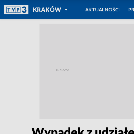
POWRÓT DO
KRAKÓW
AKTUALNOŚCI
P
TVP REGIONY
Wypadek z udziałe