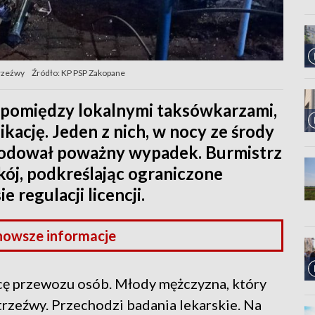
trzeźwy
Źródło: KP PSP Zakopane
 pomiędzy lokalnymi taksówkarzami,
kację. Jeden z nich, w nocy ze środy
wodował poważny wypadek. Burmistrz
kój, podkreślając ograniczone
 regulacji licencji.
nowsze informacje
cę przewozu osób. Młody mężczyzna, który
trzeźwy. Przechodzi badania lekarskie. Na