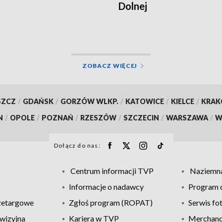
Dolnej
ZOBACZ WIĘCEJ
SZCZ
/
GDAŃSK
/
GORZÓW WLKP.
/
KATOWICE
/
KIELCE
/
KRA
N
/
OPOLE
/
POZNAŃ
/
RZESZÓW
/
SZCZECIN
/
WARSZAWA
/
W
Dołącz do nas:
Centrum informacji TVP
Naziemna
Informacje o nadawcy
Program d
zetargowe
Zgłoś program (ROPAT)
Serwis fo
wizyjna
Kariera w TVP
Merchandi