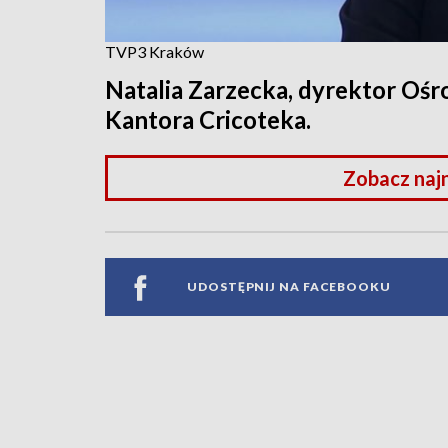
TVP3 Kraków
Natalia Zarzecka, dyrektor Oś
Kantora Cricoteka.
Zobacz naj
UDOSTĘPNIJ NA FACEBOOKU