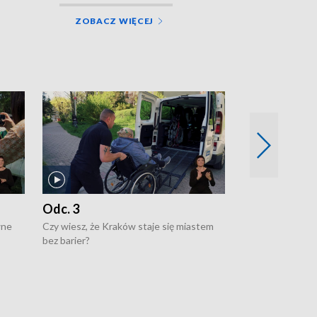
ZOBACZ WIĘCEJ
Odc. 3
Odc. 2
wne
Czy wiesz, że Kraków staje się miastem
Czy wiesz, że Kr
bez barier?
poprawia jakość 