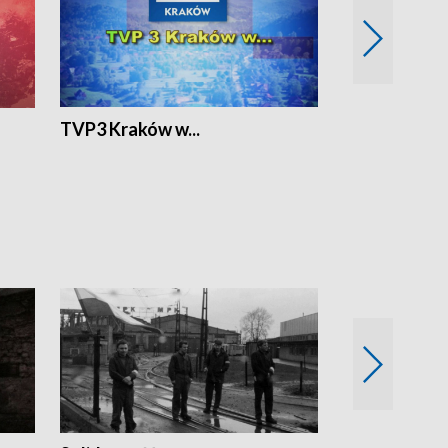
TVP3 Kraków w...
Ślizg