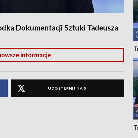
rodka Dokumentacji Sztuki Tadeusza
T
nowsze informacje
UDOSTĘPNIJ NA X
T