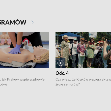
OGRAMÓW
Odc. 4
, jak Kraków wspiera zdrowie
Czy wiesz, że Kraków wspiera akty
ców?
życie seniorów?