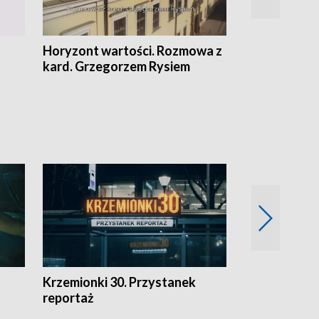
Horyzont wartości. Rozmowa z
Kulturalnie 
kard. Grzegorzem Rysiem
Krzemionki 30. Przystanek
Kraków - jak
reportaż