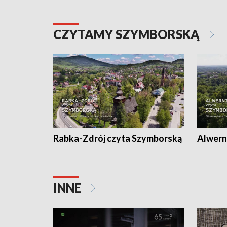
CZYTAMY SZYMBORSKĄ
Rabka-Zdrój czyta Szymborską
Alwern
INNE