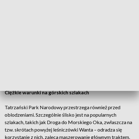
pokrywa śnieżna jest na ogół dobrze związana z podłożem,
jednak na stromych stokach możliwe jest wyzwolenie lawiny,
zwłaszcza przy dużym obciążeniu dodatkowym. Ryzyko
samoistnych, dużych lawin jest niewielkie, ale warunki są
częściowo niekorzystne, co wymaga od turystów rozwagi i
umiejętności oceny zagrożenia.
Ratownicy TOPR wskazują, że wraz z prognozowanymi
dalszymi opadami śniegu zagrożenie lawinowe może
wzrosnąć, jednak w kolejnych dniach spodziewana jest
poprawa sytuacji.
Ciężkie warunki na górskich szlakach
Tatrzański Park Narodowy przestrzega również przed
oblodzeniami. Szczególnie ślisko jest na popularnych
szlakach, takich jak Droga do Morskiego Oka, zwłaszcza na
tzw. skrótach powyżej leśniczówki Wanta – odradza się
korzystanie z nich, zaleca maszerowanie głównym traktem.