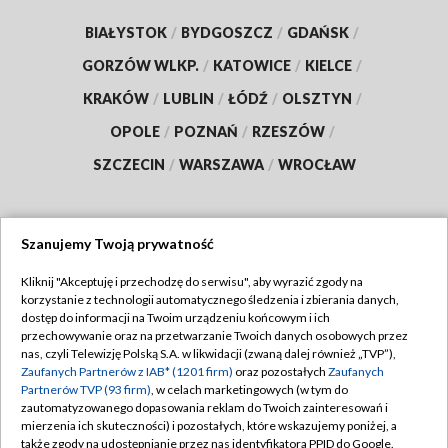
BIAŁYSTOK
/
BYDGOSZCZ
/
GDAŃSK
/
GORZÓW WLKP.
/
KATOWICE
/
KIELCE
/
KRAKÓW
/
LUBLIN
/
ŁÓDŹ
/
OLSZTYN
/
OPOLE
/
POZNAŃ
/
RZESZÓW
/
SZCZECIN
/
WARSZAWA
/
WROCŁAW
Szanujemy Twoją prywatność
Dołącz do nas:
Kliknij "Akceptuję i przechodzę do serwisu", aby wyrazić zgody na
korzystanie z technologii automatycznego śledzenia i zbierania danych,
TVP
dostęp do informacji na Twoim urządzeniu końcowym i ich
Abonament TVP
przechowywanie oraz na przetwarzanie Twoich danych osobowych przez
Regulamin TVP
nas, czyli Telewizję Polską S.A. w likwidacji (zwaną dalej również „TVP”),
Emisja w TVP
Polityka prywatności
Zaufanych Partnerów z IAB* (1201 firm)
oraz pozostałych
Zaufanych
Partnerów TVP (93 firm)
, w celach marketingowych (w tym do
Centrum informacji TVP
Moje zgody
zautomatyzowanego dopasowania reklam do Twoich zainteresowań i
mierzenia ich skuteczności) i pozostałych, które wskazujemy poniżej, a
Naziemna Telewizja Cyfrowa
Pomoc
także zgody na udostępnianie przez nas identyfikatora PPID do Google.