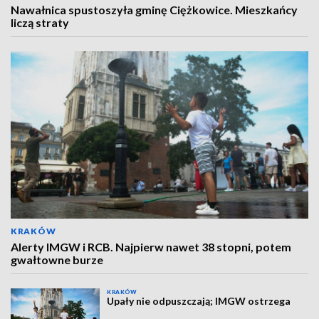
Nawałnica spustoszyła gminę Ciężkowice. Mieszkańcy
liczą straty
KRAKÓW
Alerty IMGW i RCB. Najpierw nawet 38 stopni, potem
gwałtowne burze
KRAKÓW
Upały nie odpuszczają; IMGW ostrzega