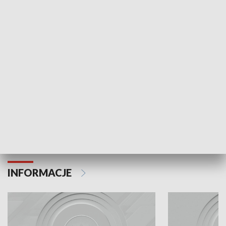
Odc. 6
Odc. 5
Czy wiesz, że Kraków inwestuje w edukację i
Czy wiesz, jak Kr
rozwój młodych?
mieszkańców?
INFORMACJE