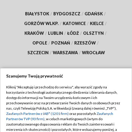
BIAŁYSTOK
/
BYDGOSZCZ
/
GDAŃSK
/
GORZÓW WLKP.
/
KATOWICE
/
KIELCE
/
KRAKÓW
/
LUBLIN
/
ŁÓDŹ
/
OLSZTYN
/
OPOLE
/
POZNAŃ
/
RZESZÓW
/
SZCZECIN
/
WARSZAWA
/
WROCŁAW
Szanujemy Twoją prywatność
Dołącz do nas:
Kliknij "Akceptuję i przechodzę do serwisu", aby wyrazić zgody na
korzystanie z technologii automatycznego śledzenia i zbierania danych,
TVP
dostęp do informacji na Twoim urządzeniu końcowym i ich
Abonament TVP
przechowywanie oraz na przetwarzanie Twoich danych osobowych przez
Regulamin TVP
nas, czyli Telewizję Polską S.A. w likwidacji (zwaną dalej również „TVP”),
Emisja w TVP
Zaufanych Partnerów z IAB* (1201 firm)
oraz pozostałych
Zaufanych
Polityka prywatności
Partnerów TVP (93 firm)
, w celach marketingowych (w tym do
Centrum informacji TVP
Moje zgody
zautomatyzowanego dopasowania reklam do Twoich zainteresowań i
mierzenia ich skuteczności) i pozostałych, które wskazujemy poniżej, a
Naziemna Telewizja Cyfrowa