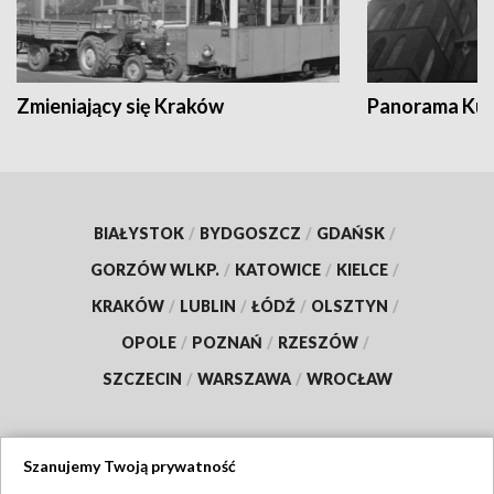
Zmieniający się Kraków
Panorama Kul
BIAŁYSTOK
/
BYDGOSZCZ
/
GDAŃSK
/
GORZÓW WLKP.
/
KATOWICE
/
KIELCE
/
KRAKÓW
/
LUBLIN
/
ŁÓDŹ
/
OLSZTYN
/
OPOLE
/
POZNAŃ
/
RZESZÓW
/
SZCZECIN
/
WARSZAWA
/
WROCŁAW
Szanujemy Twoją prywatność
Dołącz do nas: