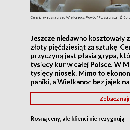
Ceny jajek rosną przed Wielkanocą. Powód? Ptasia grypa
Źródł
Jeszcze niedawno kosztowały zł
złoty pięćdziesiąt za sztukę. Ce
przyczyną jest ptasia grypa, kt
tysięcy kur w całej Polsce. W 
tysięcy niosek. Mimo to ekono
paniki, a Wielkanoc bez jajek na
Zobacz naj
Rosną ceny, ale klienci nie rezygnują