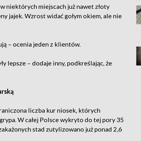
a w niektórych miejscach już nawet złoty
ny jajek. Wzrost widać gołym okiem, ale nie
ują – ocenia jeden z klientów.
ły lepsze – dodaje inny, podkreślając, że
arską
aniczona liczba kur niosek, których
grypa. W całej Polsce wykryto do tej pory 35
 zakażonych stad zutylizowano już ponad 2,6