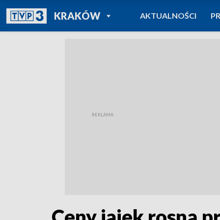
POWRÓT DO
KRAKÓW
AKTUALNOŚCI
P
TVP REGIONY
Ceny jajek rosną p