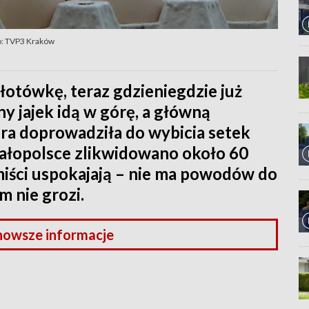
o: TVP3 Kraków
otówkę, teraz gdzieniegdzie już
ny jajek idą w górę, a główną
óra doprowadziła do wybicia setek
Małopolsce zlikwidowano około 60
miści uspokajają – nie ma powodów do
m nie grozi.
nowsze informacje