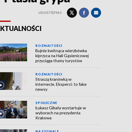
UDOSTĘPNIJ:
KTUALNOŚCI
ROZMAITOŚCI
Bujnie kwitnąca wierzbówka
kiprzyca na Hali Gąsienicowej
przyciąga tłumy turystów
ROZMAITOŚCI
Straszą kranówką w
internecie. Eksperci: to fake
newsy
SPOŁECZNE
Łukasz Gibała wystartuje w
wyborach na prezydenta
Krakowa
NA SYGNALE