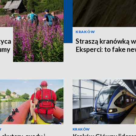
KRAKÓW
zyca
Straszą kranówką w 
łumy
Eksperci: to fake n
W
KRAKÓW