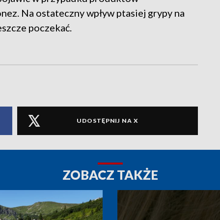
onez. Na ostateczny wpływ ptasiej grypy na
eszcze poczekać.
UDOSTĘPNIJ NA X
ZOBACZ TAKŻE