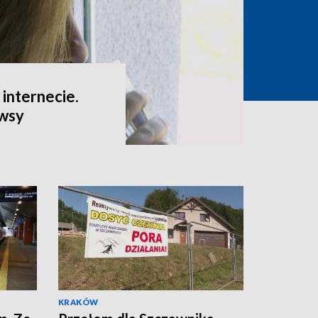
internecie.
ewsy
KRAKÓW