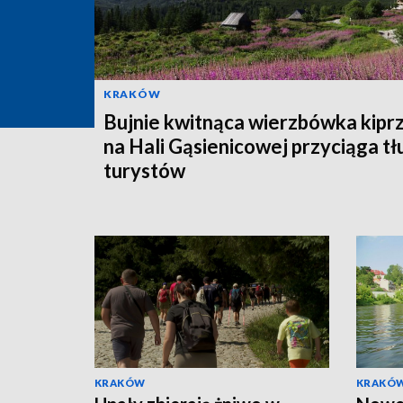
KRAKÓW
Bujnie kwitnąca wierzbówka kipr
na Hali Gąsienicowej przyciąga t
turystów
KRAKÓW
KRAKÓ