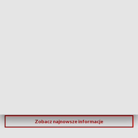
Zdjęcie ilustracyjne
Źródło: pixabay.com/
17-letni Izraelczyk wykonywał w niedzielę gesty
hitlerowskiego pozdrowienia na tle bramy głównej
z napisem "Arbeit Macht Frei" w były niemieckim
obozie Auschwitz. Zatrzymano go. Usłyszał zarzut
propagowania nazizmu. Został już ukarany – podała
policja.
Zobacz najnowsze informacje