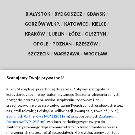
BIAŁYSTOK
/
BYDGOSZCZ
/
GDAŃSK
/
GORZÓW WLKP.
/
KATOWICE
/
KIELCE
/
KRAKÓW
/
LUBLIN
/
ŁÓDŹ
/
OLSZTYN
/
OPOLE
/
POZNAŃ
/
RZESZÓW
/
SZCZECIN
/
WARSZAWA
/
WROCŁAW
Szanujemy Twoją prywatność
Dołącz do nas:
Kliknij "Akceptuję i przechodzę do serwisu", aby wyrazić zgody na
korzystanie z technologii automatycznego śledzenia i zbierania danych,
TVP
dostęp do informacji na Twoim urządzeniu końcowym i ich
Abonament TVP
przechowywanie oraz na przetwarzanie Twoich danych osobowych przez
Regulamin TVP
nas, czyli Telewizję Polską S.A. w likwidacji (zwaną dalej również „TVP”),
Emisja w TVP
Polityka prywatności
Zaufanych Partnerów z IAB* (1201 firm)
oraz pozostałych
Zaufanych
Partnerów TVP (93 firm)
, w celach marketingowych (w tym do
Centrum informacji TVP
Moje zgody
zautomatyzowanego dopasowania reklam do Twoich zainteresowań i
mierzenia ich skuteczności) i pozostałych, które wskazujemy poniżej, a
Naziemna Telewizja Cyfrowa