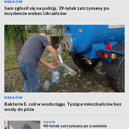
KRAKÓW
Sam zgłosił się na policję. 39-latek zatrzymany po
incydencie wobec Ukraińców
KRAKÓW
Bakterie E. coli w wodociągu. Tysiące mieszkańców bez
wody do picia
KRAKÓW
40-latek zatrzymany po zranieniu