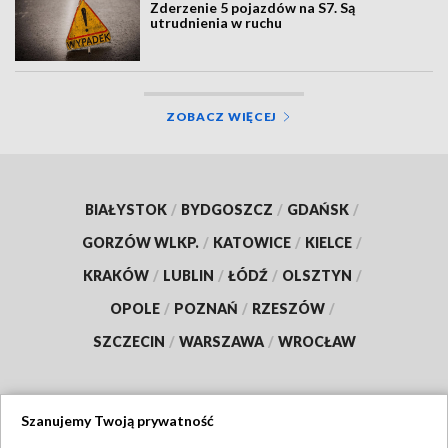
Zderzenie 5 pojazdów na S7. Są
utrudnienia w ruchu
ZOBACZ WIĘCEJ
BIAŁYSTOK
/
BYDGOSZCZ
/
GDAŃSK
/
GORZÓW WLKP.
/
KATOWICE
/
KIELCE
/
KRAKÓW
/
LUBLIN
/
ŁÓDŹ
/
OLSZTYN
/
OPOLE
/
POZNAŃ
/
RZESZÓW
/
SZCZECIN
/
WARSZAWA
/
WROCŁAW
Szanujemy Twoją prywatność
Dołącz do nas: