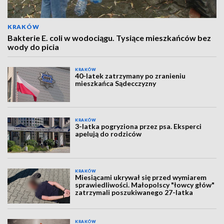
KRAKÓW
Bakterie E. coli w wodociągu. Tysiące mieszkańców bez
wody do picia
KRAKÓW
40-latek zatrzymany po zranieniu
mieszkańca Sądecczyzny
KRAKÓW
3-latka pogryziona przez psa. Eksperci
apelują do rodziców
KRAKÓW
Miesiącami ukrywał się przed wymiarem
sprawiedliwości. Małopolscy "łowcy głów"
zatrzymali poszukiwanego 27-latka
KRAKÓW