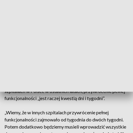
niedostępny, dlatego szpital przeszedł na analogowy,
papierowy obieg dokumentacji medycznej, co wydłuża czas
pracy lekarzy niektórych specjalności.
„Nie tak dawno pracowaliśmy w tej postaci analogowej i
większość z nas wie, jak to się robi” – tłumaczył szef
placówki.
Zapewnił, że szpital przywrócił dostęp do elektronicznych
systemów centralnych pozwalających wystawiać pacjentom
recepty, zwolnienia lekarskie i skierowania na badania.
Ocenił, że porównując z ten atak z podobnymi w innych
szpitalach w Polsce w ostatnich latach, przywrócenie pełnej
funkcjonalności „jest raczej kwestią dni i tygodni”.
„Wiemy, że w innych szpitalach przywrócenie pełnej
funkcjonalności zajmowało od tygodnia do dwóch tygodni.
Potem dodatkowo będziemy musieli wprowadzić wszystkie