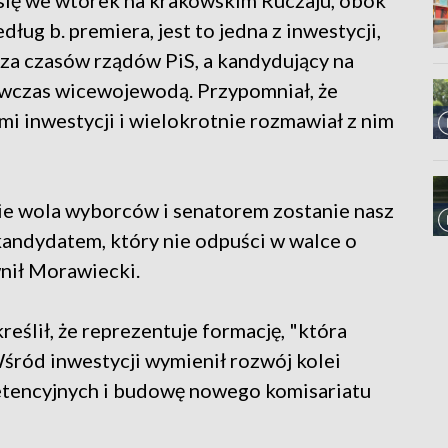
ię we wtorek na krakowskim Ruczaju, obok
ug b. premiera, jest to jedna z inwestycji,
 za czasów rządów PiS, a kandydujący na
wczas wicewojewodą. Przypomniał, że
mi inwestycji i wielokrotnie rozmawiał z nim
zie wola wyborców i senatorem zostanie nasz
kandydatem, który nie odpuści w walce o
nił Morawiecki.
eślił, że reprezentuje formację, "która
śród inwestycji wymienił rozwój kolei
etencyjnych i budowę nowego komisariatu