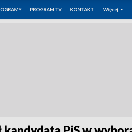
ROGRAMY
PROGRAM TV
KONTAKT
Więcej
 kandydata PiS w wybor