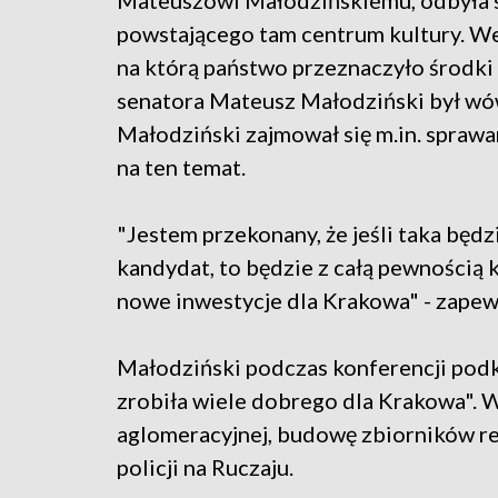
Mateuszowi Małodzińskiemu, odbyła s
powstającego tam centrum kultury. Wedł
na którą państwo przeznaczyło środki
senatora Mateusz Małodziński był wó
Małodziński zajmował się m.in. sprawa
na ten temat.
"Jestem przekonany, że jeśli taka będ
kandydat, to będzie z całą pewnością 
nowe inwestycje dla Krakowa" - zapew
Małodziński podczas konferencji podkr
zrobiła wiele dobrego dla Krakowa". W
aglomeracyjnej, budowę zbiorników r
policji na Ruczaju.