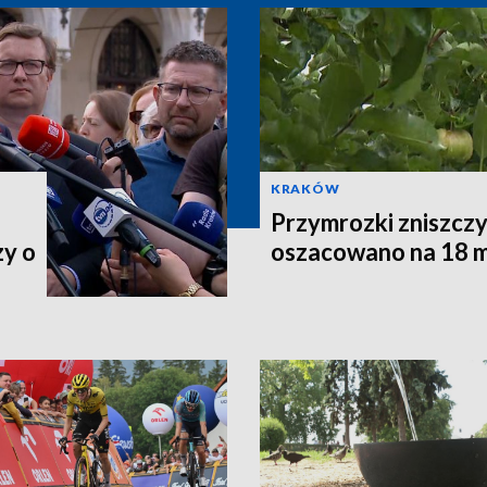
KRAKÓW
Przymrozki zniszczy
zy o
oszacowano na 18 m