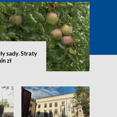
ły sady. Straty
ln zł