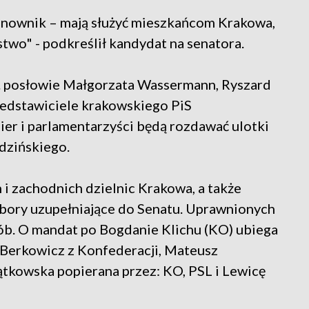
anownik – mają służyć mieszkańcom Krakowa,
stwo" - podkreślił kandydat na senatora.
n. posłowie Małgorzata Wassermann, Ryszard
zedstawiciele krakowskiego PiS
mier i parlamentarzyści będą rozdawać ulotki
dzińskiego.
i zachodnich dzielnic Krakowa, a także
ybory uzupełniające do Senatu. Uprawnionych
ób. O mandat po Bogdanie Klichu (KO) ubiega
Berkowicz z Konfederacji, Mateusz
ątkowska popierana przez: KO, PSL i Lewicę