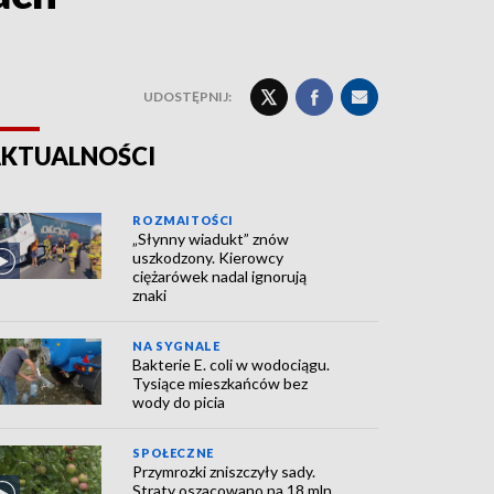
UDOSTĘPNIJ:
KTUALNOŚCI
ROZMAITOŚCI
„Słynny wiadukt” znów
uszkodzony. Kierowcy
ciężarówek nadal ignorują
znaki
NA SYGNALE
Bakterie E. coli w wodociągu.
Tysiące mieszkańców bez
wody do picia
SPOŁECZNE
Przymrozki zniszczyły sady.
Straty oszacowano na 18 mln