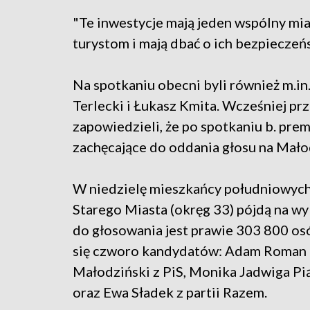
"Te inwestycje mają jeden wspólny mi
turystom i mają dbać o ich bezpieczeń
Na spotkaniu obecni byli również m.i
Terlecki i Łukasz Kmita. Wcześniej pr
zapowiedzieli, że po spotkaniu b. pre
zachęcające do oddania głosu na Mało
W niedzielę mieszkańcy południowych 
Starego Miasta (okręg 33) pójdą na w
do głosowania jest prawie 303 800 os
się czworo kandydatów: Adam Roman 
Małodziński z PiS, Monika Jadwiga Pi
oraz Ewa Sładek z partii Razem.