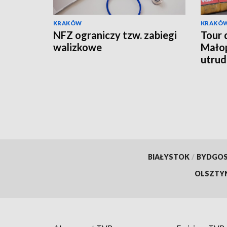
KRAKÓW
KRAKÓ
NFZ ograniczy tzw. zabiegi
Tour 
walizkowe
Małop
utrud
BIAŁYSTOK
/
BYDGO
OLSZTY