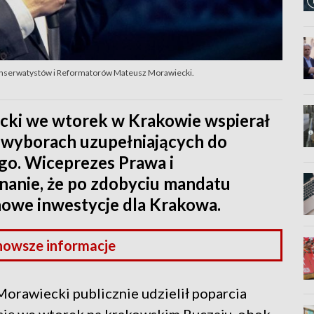
 Konserwatystów i Reformatorów Mateusz Morawiecki.
cki we wtorek w Krakowie wspierał
w wyborach uzupełniających do
o. Wiceprezes Prawa i
nanie, że po zdobyciu mandatu
nowe inwestycje dla Krakowa.
nowsze informacje
orawiecki publicznie udzielił poparcia