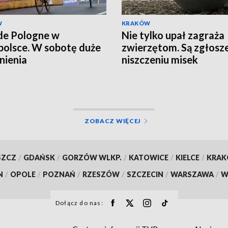
W
KRAKÓW
de Pologne w
Nie tylko upał zagraża
olsce. W sobotę duże
zwierzętom. Są zgłosze
nienia
niszczeniu misek
ZOBACZ WIĘCEJ
SZCZ
/
GDAŃSK
/
GORZÓW WLKP.
/
KATOWICE
/
KIELCE
/
KRA
N
/
OPOLE
/
POZNAŃ
/
RZESZÓW
/
SZCZECIN
/
WARSZAWA
/
W
Dołącz do nas: