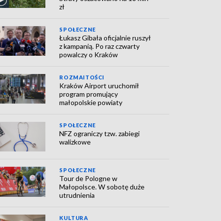
zł
SPOŁECZNE
Łukasz Gibała oficjalnie ruszył
z kampanią. Po raz czwarty
powalczy o Kraków
ROZMAITOŚCI
Kraków Airport uruchomił
program promujący
małopolskie powiaty
SPOŁECZNE
NFZ ograniczy tzw. zabiegi
walizkowe
SPOŁECZNE
Tour de Pologne w
Małopolsce. W sobotę duże
utrudnienia
KULTURA