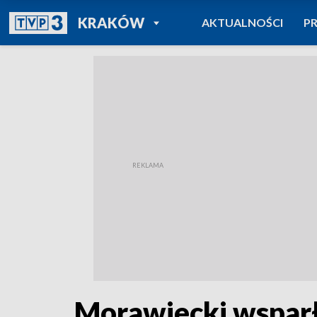
POWRÓT DO
KRAKÓW
AKTUALNOŚCI
P
TVP REGIONY
Morawiecki wsparł