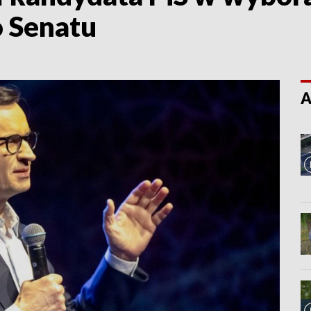
o Senatu
A