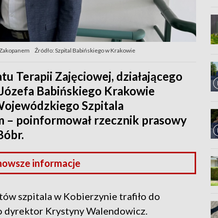
w Zakopanem
Źródło: Szpital Babińskiego w Krakowie
 Terapii Zajęciowej, działającego
. Józefa Babińskiego Krakowie
Wojewódzkiego Szpitala
m – poinformował rzecznik prasowy
Bóbr.
nowsze informacje
tów szpitala w Kobierzynie trafiło do
go dyrektor Krystyny Walendowicz.