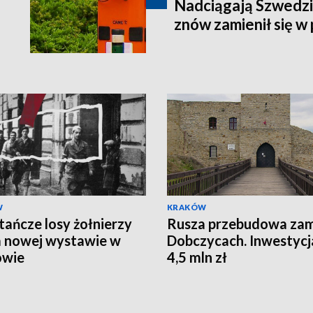
Nadciągają Szwedz
znów zamienił się w 
W
KRAKÓW
ańcze losy żołnierzy
Rusza przebudowa za
 nowej wystawie w
Dobczycach. Inwestycj
owie
4,5 mln zł