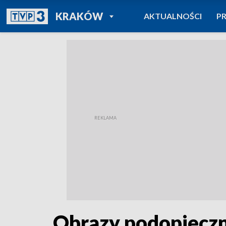
POWRÓT DO
KRAKÓW
AKTUALNOŚCI
P
TVP REGIONY
Obrazy podopieczn