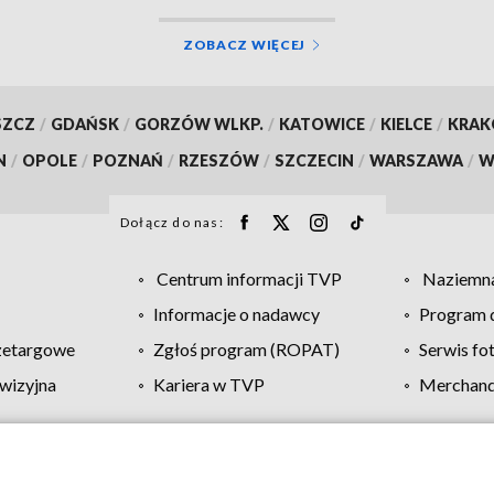
ZOBACZ WIĘCEJ
SZCZ
/
GDAŃSK
/
GORZÓW WLKP.
/
KATOWICE
/
KIELCE
/
KRA
N
/
OPOLE
/
POZNAŃ
/
RZESZÓW
/
SZCZECIN
/
WARSZAWA
/
W
Dołącz do nas:
Centrum informacji TVP
Naziemna
Informacje o nadawcy
Program d
zetargowe
Zgłoś program (ROPAT)
Serwis fo
wizyjna
Kariera w TVP
Merchandi