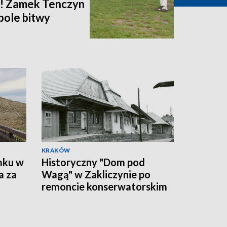
i! Zamek Tenczyn
pole bitwy
KRAKÓW
mku w
Historyczny "Dom pod
a za
Wagą" w Zakliczynie po
remoncie konserwatorskim