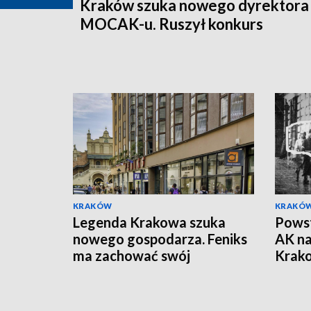
Kraków szuka nowego dyrektora
MOCAK-u. Ruszył konkurs
KRAKÓW
KRAKÓ
Legenda Krakowa szuka
Powst
nowego gospodarza. Feniks
AK na
ma zachować swój
Krak
charakter