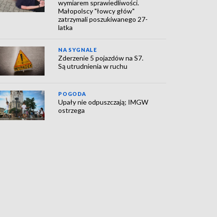
wymiarem sprawiedliwości.
Małopolscy "łowcy głów"
zatrzymali poszukiwanego 27-
latka
NA SYGNALE
Zderzenie 5 pojazdów na S7.
Są utrudnienia w ruchu
POGODA
Upały nie odpuszczają; IMGW
ostrzega