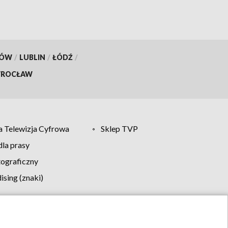
KÓW
/
LUBLIN
/
ŁÓDŹ
/
ROCŁAW
 Telewizja Cyfrowa
Sklep TVP
la prasy
tograficzny
sing (znaki)