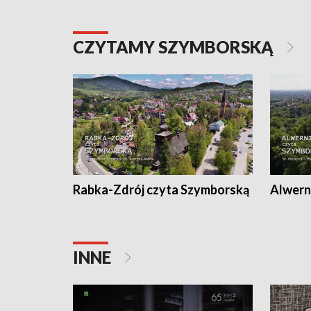
CZYTAMY SZYMBORSKĄ
Rabka-Zdrój czyta Szymborską
Alwern
INNE