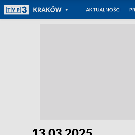
POWRÓT DO
KRAKÓW
AKTUALNOŚCI
P
TVP REGIONY
13.03.2025