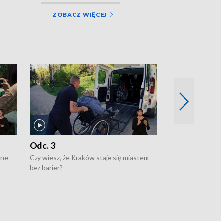
ZOBACZ WIĘCEJ
Odc. 3
Odc. 2
wne
Czy wiesz, że Kraków staje się miastem
Czy wiesz, że Kr
bez barier?
poprawia jakość 