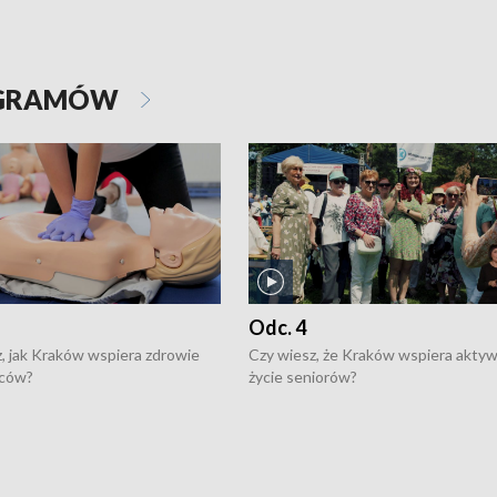
OGRAMÓW
Odc. 4
, jak Kraków wspiera zdrowie
Czy wiesz, że Kraków wspiera akty
ców?
życie seniorów?