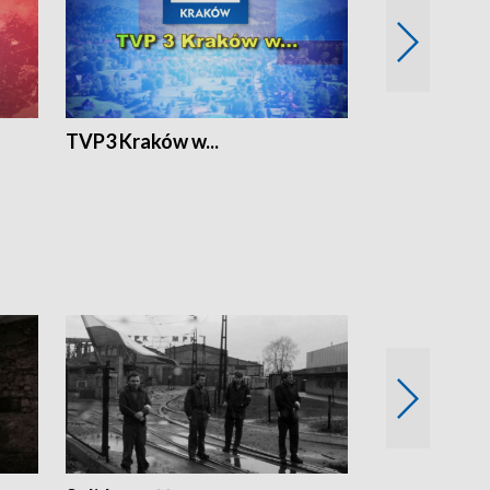
TVP3 Kraków w...
Ślizg