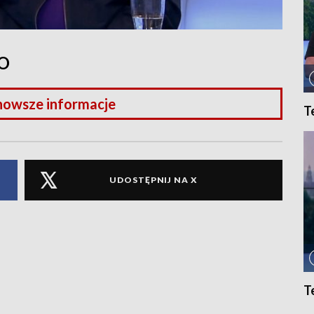
TO
nowsze informacje
T
UDOSTĘPNIJ NA X
T