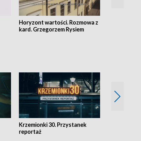
Horyzont wartości. Rozmowa z
Kulturalnie 
kard. Grzegorzem Rysiem
Krzemionki 30. Przystanek
Kraków - jak
reportaż