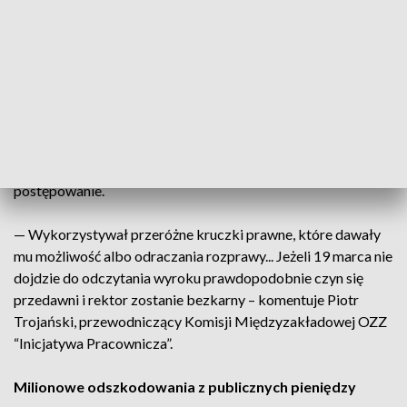
podlegały ochronie związkowej. Sąd pierwszej instancji
podzielił nasze stanowisko, że to było działanie celowe
obwinionego, gdyż nie dotyczyło jednostkowych osób, tylko
osób związanych z jedną organizacją związkową - tłumaczy
Artur Samek, Okręgowy Inspektorat Pracy w Krakowie.
Rektor odwołał się od wyroku sądu. Zdaniem przedstawicieli
związków zawodowych jego pełnomocnik celowo przeciąga
postępowanie.
— Wykorzystywał przeróżne kruczki prawne, które dawały
mu możliwość albo odraczania rozprawy... Jeżeli 19 marca nie
dojdzie do odczytania wyroku prawdopodobnie czyn się
przedawni i rektor zostanie bezkarny – komentuje Piotr
Trojański, przewodniczący Komisji Międzyzakładowej OZZ
“Inicjatywa Pracownicza”.
Milionowe odszkodowania z publicznych pieniędzy