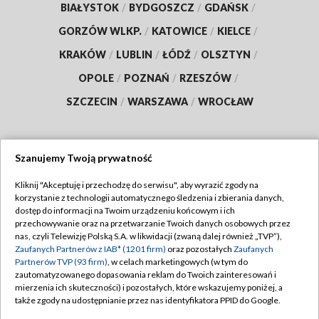
BIAŁYSTOK
/
BYDGOSZCZ
/
GDAŃSK
/
GORZÓW WLKP.
/
KATOWICE
/
KIELCE
/
KRAKÓW
/
LUBLIN
/
ŁÓDŹ
/
OLSZTYN
/
OPOLE
/
POZNAŃ
/
RZESZÓW
/
SZCZECIN
/
WARSZAWA
/
WROCŁAW
Szanujemy Twoją prywatność
Dołącz do nas:
Kliknij "Akceptuję i przechodzę do serwisu", aby wyrazić zgody na
korzystanie z technologii automatycznego śledzenia i zbierania danych,
TVP
dostęp do informacji na Twoim urządzeniu końcowym i ich
Abonament TVP
przechowywanie oraz na przetwarzanie Twoich danych osobowych przez
Regulamin TVP
nas, czyli Telewizję Polską S.A. w likwidacji (zwaną dalej również „TVP”),
Emisja w TVP
Polityka prywatności
Zaufanych Partnerów z IAB* (1201 firm)
oraz pozostałych
Zaufanych
Partnerów TVP (93 firm)
, w celach marketingowych (w tym do
Centrum informacji TVP
Moje zgody
zautomatyzowanego dopasowania reklam do Twoich zainteresowań i
mierzenia ich skuteczności) i pozostałych, które wskazujemy poniżej, a
Naziemna Telewizja Cyfrowa
Pomoc
także zgody na udostępnianie przez nas identyfikatora PPID do Google.
Sklep TVP
Biuro reklamy