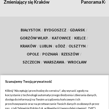
Zmieniający się Kraków
Panorama Kul
BIAŁYSTOK
/
BYDGOSZCZ
/
GDAŃSK
/
GORZÓW WLKP.
/
KATOWICE
/
KIELCE
/
KRAKÓW
/
LUBLIN
/
ŁÓDŹ
/
OLSZTYN
/
OPOLE
/
POZNAŃ
/
RZESZÓW
/
SZCZECIN
/
WARSZAWA
/
WROCŁAW
Szanujemy Twoją prywatność
Dołącz do nas:
Kliknij "Akceptuję i przechodzę do serwisu", aby wyrazić zgody na
korzystanie z technologii automatycznego śledzenia i zbierania danych,
TVP
dostęp do informacji na Twoim urządzeniu końcowym i ich
Abonament TVP
przechowywanie oraz na przetwarzanie Twoich danych osobowych przez
Regulamin TVP
nas, czyli Telewizję Polską S.A. w likwidacji (zwaną dalej również „TVP”),