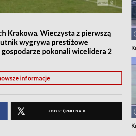
h Krakowa. Wieczysta z pierwszą
Hutnik wygrywa prestiżowe
K
 gospodarze pokonali wicelidera 2
nowsze informacje
UDOSTĘPNIJ NA X
K