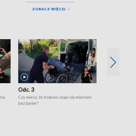
ZOBACZ WIĘCEJ
Odc. 3
Odc. 2
wne
Czy wiesz, że Kraków staje się miastem
Czy wiesz, że Kr
bez barier?
poprawia jakość 