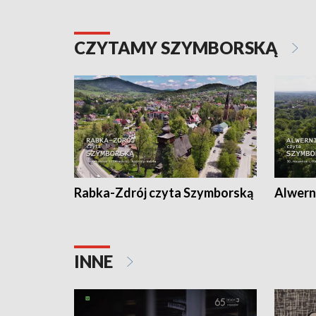
CZYTAMY SZYMBORSKĄ
Rabka-Zdrój czyta Szymborską
Alwern
INNE