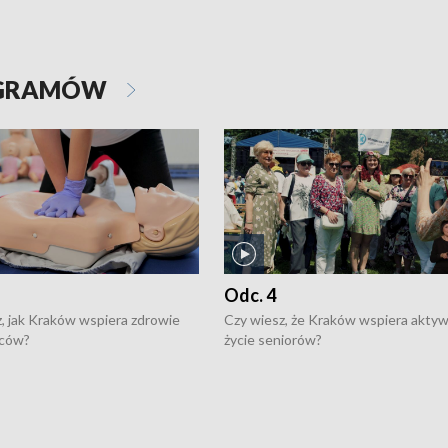
OGRAMÓW
Odc. 4
, jak Kraków wspiera zdrowie
Czy wiesz, że Kraków wspiera akty
ców?
życie seniorów?