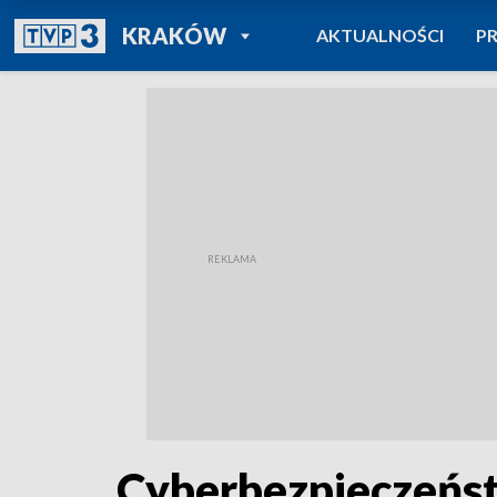
POWRÓT DO
KRAKÓW
AKTUALNOŚCI
P
TVP REGIONY
Cyberbezpieczeńst