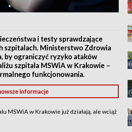
ieczeństwa i testy sprawdzające
 szpitalach. Ministerstwo Zdrowia
, by ograniczyć ryzyko ataków
raliżu szpitala MSWiA w Krakowie –
normalnego funkcjonowania.
nowsze informacje
alu MSWiA w Krakowie już działają, ale wciąż