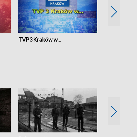
TVP3 Kraków w...
Ślizg