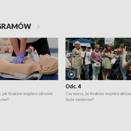
OGRAMÓW
Odc. 4
, jak Kraków wspiera zdrowie
Czy wiesz, że Kraków wspiera akty
ców?
życie seniorów?