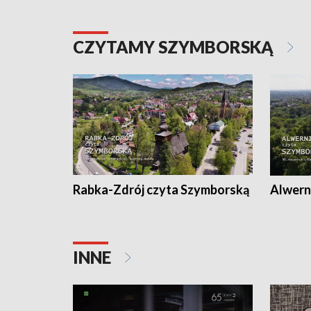
CZYTAMY SZYMBORSKĄ
Rabka-Zdrój czyta Szymborską
Alwern
INNE