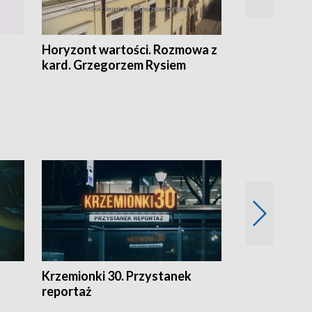
Horyzont wartości. Rozmowa z
Kulturalnie 
kard. Grzegorzem Rysiem
Krzemionki 30. Przystanek
Kraków - jak
reportaż