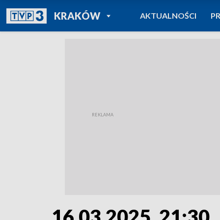
POWRÓT DO
KRAKÓW
AKTUALNOŚCI
P
TVP REGIONY
16.03.2025, 21:30