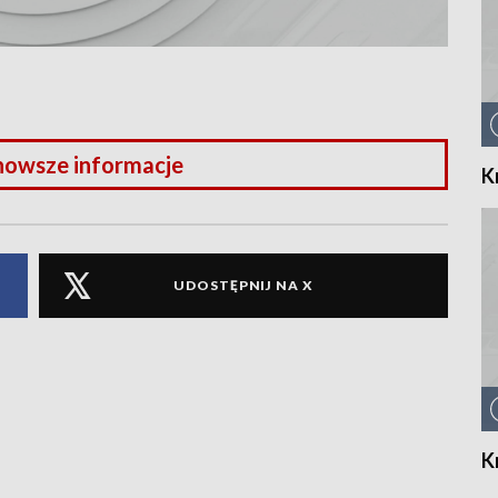
nowsze informacje
K
UDOSTĘPNIJ NA X
K