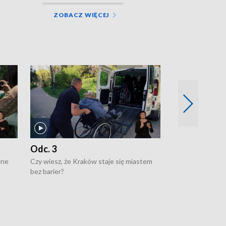
ZOBACZ WIĘCEJ
Odc. 3
Odc. 2
wne
Czy wiesz, że Kraków staje się miastem
Czy wiesz, że Kr
bez barier?
poprawia jakość 