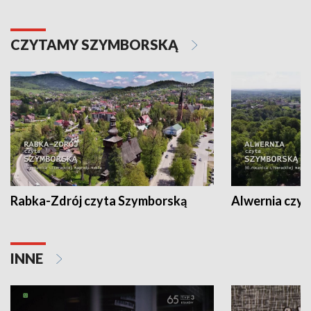
CZYTAMY SZYMBORSKĄ
Rabka-Zdrój czyta Szymborską
Alwernia czy
INNE