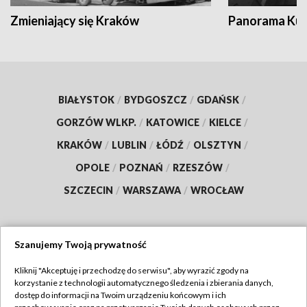
Zmieniający się Kraków
Panorama Kul
BIAŁYSTOK
/
BYDGOSZCZ
/
GDAŃSK
/
GORZÓW WLKP.
/
KATOWICE
/
KIELCE
/
KRAKÓW
/
LUBLIN
/
ŁÓDŹ
/
OLSZTYN
/
OPOLE
/
POZNAŃ
/
RZESZÓW
/
SZCZECIN
/
WARSZAWA
/
WROCŁAW
Szanujemy Twoją prywatność
Dołącz do nas:
Kliknij "Akceptuję i przechodzę do serwisu", aby wyrazić zgody na
korzystanie z technologii automatycznego śledzenia i zbierania danych,
TVP
dostęp do informacji na Twoim urządzeniu końcowym i ich