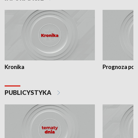
Kronika
Prognoza po
PUBLICYSTYKA