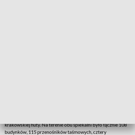
m.in. z trzech suwnic, czyli mostów przeładunkowych
zlokalizowanych tuż przy ul. Igołomskiej. Służyły one do
załadunku surowców do produkcji spieku.
Suwnice wysokie na ok. 40 metrów i przemieszczające się na
jezdniach o długości ponad 300 metrów były wyburzane
pojedynczo przy użyciu ciężkiego sprzętu budowlanego
ważącego 150 ton. Po uporządkowaniu terenu wykonawca
przejdzie do wyburzeń kolejnych, mniejszych obiektów.
Jak przypomniał Parzoch, w krakowskiej hucie działały
kiedyś dwie spiekalnie, czyli zakłady, w których
produkowany był spiek dla wielkich pieców. Pierwsza
rozpoczęła pracę w 1954 r. i została wyłączona na przełomie
lat 1990/91. Druga - uruchomiona w grudniu 1966 roku -
przestała pracować w czerwcu 2012 r. Te zakłady były
odpowiedzialne za największą część emisji pyłowych z
krakowskiej huty. Na terenie obu spiekalni było łącznie 108
budynków, 115 przenośników taśmowych, cztery