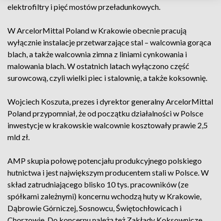
elektrofiltry i pięć mostów przeładunkowych.
W ArcelorMittal Poland w Krakowie obecnie pracują
wyłącznie instalacje przetwarzające stal – walcownia gorąca
blach, a także walcownia zimna z liniami cynkowania i
malowania blach. W ostatnich latach wyłączono część
surowcową, czyli wielki piec i stalownię, a także koksownię.
Wojciech Koszuta, prezes i dyrektor generalny ArcelorMittal
Poland przypomniał, że od początku działalności w Polsce
inwestycje w krakowskie walcownie kosztowały prawie 2,5
mld zł.
AMP skupia połowę potencjału produkcyjnego polskiego
hutnictwa i jest największym producentem stali w Polsce. W
skład zatrudniającego blisko 10 tys. pracowników (ze
spółkami zależnymi) koncernu wchodzą huty w Krakowie,
Dąbrowie Górniczej, Sosnowcu, Świętochłowicach i
Chorzowie. Do koncernu należą też Zakłady Koksownicze