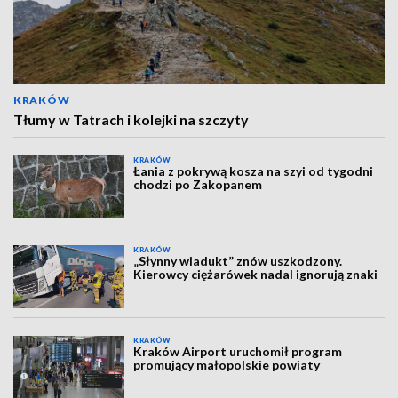
KRAKÓW
Tłumy w Tatrach i kolejki na szczyty
KRAKÓW
Łania z pokrywą kosza na szyi od tygodni
chodzi po Zakopanem
KRAKÓW
„Słynny wiadukt” znów uszkodzony.
Kierowcy ciężarówek nadal ignorują znaki
KRAKÓW
Kraków Airport uruchomił program
promujący małopolskie powiaty