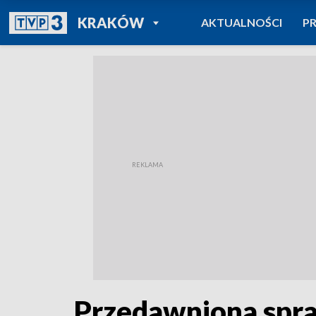
POWRÓT DO
KRAKÓW
AKTUALNOŚCI
P
TVP REGIONY
Przedawniona spra