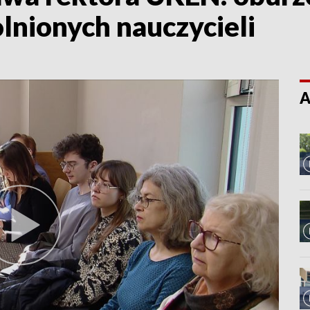
lnionych nauczycieli
A