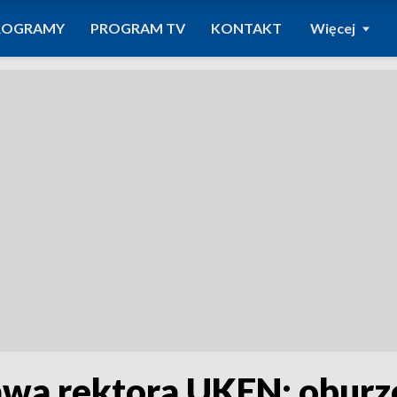
ROGRAMY
PROGRAM TV
KONTAKT
Więcej
wa rektora UKEN: oburze