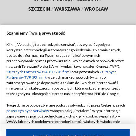
SZCZECIN
/
WARSZAWA
/
WROCŁAW
Szanujemy Twoją prywatność
Dołącz do nas:
Kliknij "Akceptuję i przechodzę do serwisu", aby wyrazić zgody na
korzystanie z technologii automatycznego śledzenia i zbierania danych,
TVP
dostęp do informacji na Twoim urządzeniu końcowym i ich
Abonament TVP
przechowywanie oraz na przetwarzanie Twoich danych osobowych przez
Regulamin TVP
nas, czyli Telewizję Polską S.A. w likwidacji (zwaną dalej również „TVP”),
Emisja w TVP
Polityka prywatności
Zaufanych Partnerów z IAB* (1201 firm)
oraz pozostałych
Zaufanych
Partnerów TVP (93 firm)
, w celach marketingowych (w tym do
Centrum informacji TVP
Moje zgody
zautomatyzowanego dopasowania reklam do Twoich zainteresowań i
mierzenia ich skuteczności) i pozostałych, które wskazujemy poniżej, a
Naziemna Telewizja Cyfrowa
Pomoc
także zgody na udostępnianie przez nas identyfikatora PPID do Google.
Sklep TVP
Biuro reklamy
Twoje dane osobowe zbierane podczas odwiedzania przez Ciebie naszych
Rada Programowa
Kontakt
poszczególnych serwisów
zwanych dalej „Portalem”, w tym informacje
zapisywane za pomocą technologii takich jak: pliki cookie, sygnalizatory
System NOS
WWW lub innych podobnych technologii umożliwiających świadczenie
dopasowanych i bezpiecznych usług, personalizację treści oraz reklam,
Informacje o nadawcy
Kanały
udostępnianie funkcji mediów społecznościowych oraz analizowanie