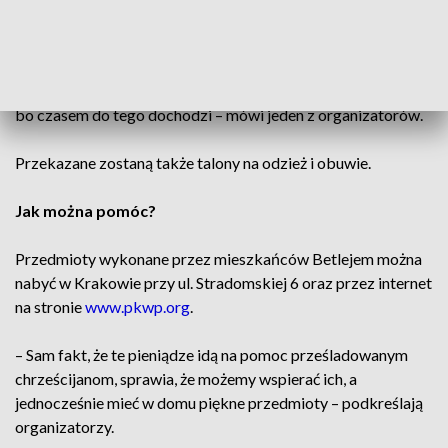
najbardziej potrzebujących.
– Chcemy, by na Wielkanoc mogli wstać rano i pomyśleć:
„Mam co jeść”. Nie musieć szukać jedzenia po śmietnikach,
bo czasem do tego dochodzi – mówi jeden z organizatorów.
Przekazane zostaną także talony na odzież i obuwie.
Jak można pomóc?
Przedmioty wykonane przez mieszkańców Betlejem można
nabyć w Krakowie przy ul. Stradomskiej 6 oraz przez internet
na stronie
www.pkwp.org
.
– Sam fakt, że te pieniądze idą na pomoc prześladowanym
chrześcijanom, sprawia, że możemy wspierać ich, a
jednocześnie mieć w domu piękne przedmioty – podkreślają
organizatorzy.