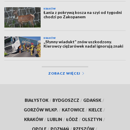
KRAKÓW
Łania z pokrywą kosza na szyi od tygodni
chodzi po Zakopanem
KRAKÓW
„Słynny wiadukt” znów uszkodzony.
Kierowcy ciężarówek nadal ignorują znaki
ZOBACZ WIĘCEJ
BIAŁYSTOK
/
BYDGOSZCZ
/
GDAŃSK
/
GORZÓW WLKP.
/
KATOWICE
/
KIELCE
/
KRAKÓW
/
LUBLIN
/
ŁÓDŹ
/
OLSZTYN
/
OPOLE
/
POZNAŃ
/
RZESZÓW
/