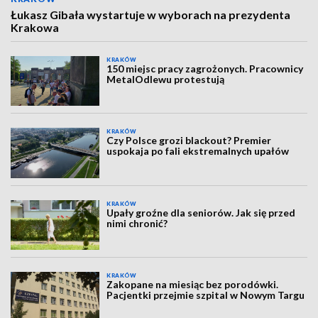
Łukasz Gibała wystartuje w wyborach na prezydenta
Krakowa
KRAKÓW
150 miejsc pracy zagrożonych. Pracownicy
MetalOdlewu protestują
KRAKÓW
Czy Polsce grozi blackout? Premier
uspokaja po fali ekstremalnych upałów
KRAKÓW
Upały groźne dla seniorów. Jak się przed
nimi chronić?
KRAKÓW
Zakopane na miesiąc bez porodówki.
Pacjentki przejmie szpital w Nowym Targu