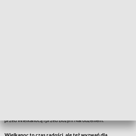
Kaufland, bi1, Auchan oraz lokalne sieci handlowe i sklepy" -
poinformowało w środę biuro prasowe Caritas Polska.
W akcji weźmie udział
38 Caritasów diecezjalnych
i
ponad
21 tys. wolontariuszy
.
Jak można pomóc? Wystarczy dorzucić produkty do
koszy
Każdy, kto chce włączyć się w akcję powinien przy okazji
weekendowych zakupów włożyć do koszy Caritasu produkty
długoterminowe takie jak kasza, makaron, cukier, mąka,
oliwa, konserwy, kawa, herbata, a także świąteczne
słodkości: powidła, miód, orzechy lub bakalie.
Caritas prowadzi akcję "Tak. Pomagam!" dwa razy w roku -
przed Wielkanocą i przed Bożym Narodzeniem.
Wielkanoc to czas radości, ale też wyzwań dla