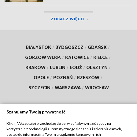
ZOBACZ WIĘCEJ
BIAŁYSTOK
/
BYDGOSZCZ
/
GDAŃSK
/
GORZÓW WLKP.
/
KATOWICE
/
KIELCE
/
KRAKÓW
/
LUBLIN
/
ŁÓDŹ
/
OLSZTYN
/
OPOLE
/
POZNAŃ
/
RZESZÓW
/
SZCZECIN
/
WARSZAWA
/
WROCŁAW
Szanujemy Twoją prywatność
Dołącz do nas:
Kliknij "Akceptuję i przechodzę do serwisu", aby wyrazić zgody na
korzystanie z technologii automatycznego śledzenia i zbierania danych,
TVP
dostęp do informacji na Twoim urządzeniu końcowym i ich