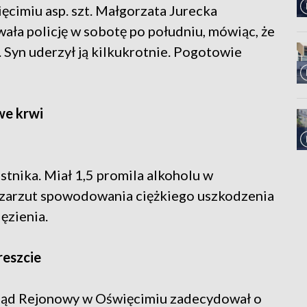
cimiu asp. szt. Małgorzata Jurecka
wała policję w sobotę po południu, mówiąc, że
. Syn uderzył ją kilkukrotnie. Pogotowie
we krwi
stnika. Miał 1,5 promila alkoholu w
ł zarzut spowodowania ciężkiego uszkodzenia
ięzienia.
reszcie
Sąd Rejonowy w Oświęcimiu zadecydował o