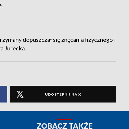
e.
trzymany dopuszczał się znęcania fizycznego i
a Jurecka.
UDOSTĘPNIJ NA X
ZOBACZ TAKŻE