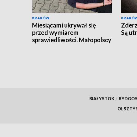
KRAKÓW
KRAKÓ
Miesiącami ukrywał się
Zderz
przed wymiarem
Są ut
sprawiedliwości. Małopolscy
"łowcy głów" zatrzymali
poszukiwanego 27-latka
BIAŁYSTOK
/
BYDGO
OLSZTY