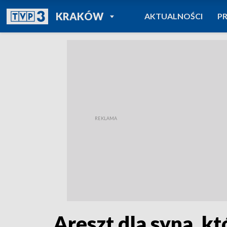
POWRÓT DO
KRAKÓW
AKTUALNOŚCI
P
TVP REGIONY
Areszt dla syna, kt