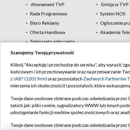
Abonament TVP
Emisja w TVP
Rada Programowa
System NOS
Biuro Reklamy
Ogłoszenie pr
Oferta Handlowa
Akademia Tele
Telegazeta ogłoszenia
Szanujemy Twoją prywatność
Regulamin TVP
Kliknij "Akceptuję i przechodzę do serwisu", aby wyrazić zg
końcowym i ich przechowywanie oraz na przetwarzanie Twoich
z IAB* (1201 firm)
oraz pozostałych
Zaufanych Partnerów T
mierzenia ich skuteczności) i pozostałych, które wskazujemy
Twoje dane osobowe zbierane podczas odwiedzania przez 
takich jak: pliki cookie, sygnalizatory WWW lub innych pod
udostępnianie funkcji mediów społecznościowych oraz anali
Twoje dane osobowe zbierane podczas odwiedzania przez 