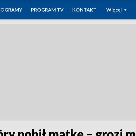
ROGRAMY
PROGRAM TV
KONTAKT
Więcej
óry pobił matkę – grozi m