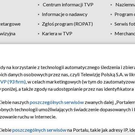
Centrum informacji TVP
Naziemna
Informacje o nadawcy
Program d
zetargowe
Zgłoś program (ROPAT)
Serwis fo
wizyjna
Kariera w TVP
Merchandi
Polityka prywatności
Moje zgody
Pomoc
Biuro re
ody na korzystanie z technologii automatycznego śledzenia i zbie
 danych osobowych przez nas, czyli Telewizję Polską S.A. w likw
VP (93 firm)
, w celach marketingowych (w tym do zautomatyzow
 poniżej, a także zgody na udostępnianie przez nas identyfikator
Ciebie naszych
poszczególnych serwisów
zwanych dalej „Portalem
obnych technologii umożliwiających świadczenie dopasowanych i be
zowanie ruchu w Internecie.
Ciebie
poszczególnych serwisów
na Portalu, takie jak adresy IP, 