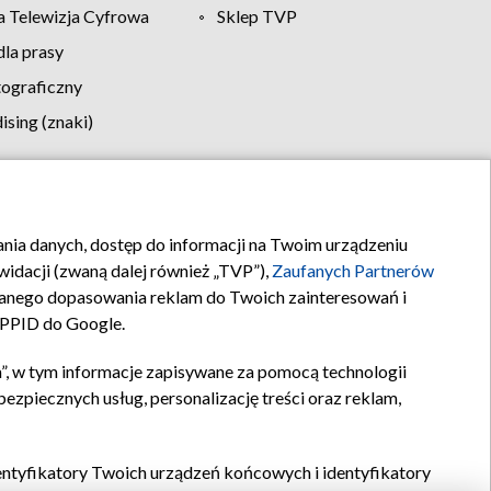
 Telewizja Cyfrowa
Sklep TVP
la prasy
tograficzny
sing (znaki)
klamy
Kontakt
rania danych, dostęp do informacji na Twoim urządzeniu
idacji (zwaną dalej również „TVP”),
Zaufanych Partnerów
anego dopasowania reklam do Twoich zainteresowań i
a PPID do Google.
”, w tym informacje zapisywane za pomocą technologii
zpiecznych usług, personalizację treści oraz reklam,
identyfikatory Twoich urządzeń końcowych i identyfikatory