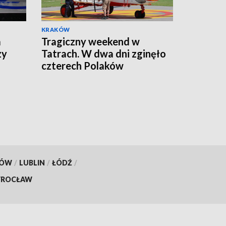
KRAKÓW
a
Tragiczny weekend w
zy
Tatrach. W dwa dni zginęło
czterech Polaków
KÓW
/
LUBLIN
/
ŁÓDŹ
/
ROCŁAW