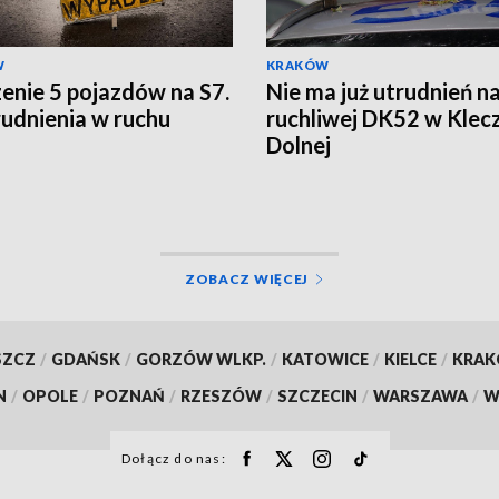
W
KRAKÓW
enie 5 pojazdów na S7.
Nie ma już utrudnień n
rudnienia w ruchu
ruchliwej DK52 w Klec
Dolnej
ZOBACZ WIĘCEJ
SZCZ
/
GDAŃSK
/
GORZÓW WLKP.
/
KATOWICE
/
KIELCE
/
KRA
N
/
OPOLE
/
POZNAŃ
/
RZESZÓW
/
SZCZECIN
/
WARSZAWA
/
W
Dołącz do nas: