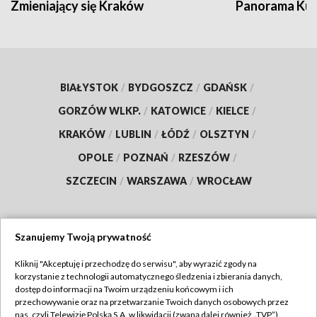
Zmieniający się Kraków
Panorama Kul
BIAŁYSTOK
/
BYDGOSZCZ
/
GDAŃSK
/
GORZÓW WLKP.
/
KATOWICE
/
KIELCE
/
KRAKÓW
/
LUBLIN
/
ŁÓDŹ
/
OLSZTYN
/
OPOLE
/
POZNAŃ
/
RZESZÓW
/
SZCZECIN
/
WARSZAWA
/
WROCŁAW
Szanujemy Twoją prywatność
Dołącz do nas:
Kliknij "Akceptuję i przechodzę do serwisu", aby wyrazić zgody na
korzystanie z technologii automatycznego śledzenia i zbierania danych,
TVP
dostęp do informacji na Twoim urządzeniu końcowym i ich
Abonament TVP
przechowywanie oraz na przetwarzanie Twoich danych osobowych przez
Regulamin TVP
nas, czyli Telewizję Polską S.A. w likwidacji (zwaną dalej również „TVP”),