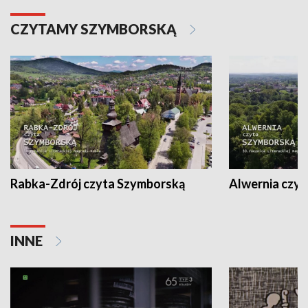
CZYTAMY SZYMBORSKĄ
Rabka-Zdrój czyta Szymborską
Alwernia czy
INNE