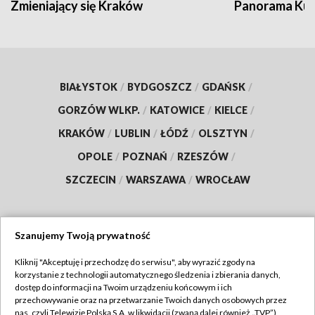
Zmieniający się Kraków
Panorama Kul
BIAŁYSTOK
/
BYDGOSZCZ
/
GDAŃSK
/
GORZÓW WLKP.
/
KATOWICE
/
KIELCE
/
KRAKÓW
/
LUBLIN
/
ŁÓDŹ
/
OLSZTYN
/
OPOLE
/
POZNAŃ
/
RZESZÓW
/
SZCZECIN
/
WARSZAWA
/
WROCŁAW
Szanujemy Twoją prywatność
Dołącz do nas:
Kliknij "Akceptuję i przechodzę do serwisu", aby wyrazić zgody na
korzystanie z technologii automatycznego śledzenia i zbierania danych,
TVP
dostęp do informacji na Twoim urządzeniu końcowym i ich
Abonament TVP
przechowywanie oraz na przetwarzanie Twoich danych osobowych przez
Regulamin TVP
nas, czyli Telewizję Polską S.A. w likwidacji (zwaną dalej również „TVP”),