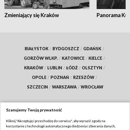
Zmieniający się Kraków
Panorama Kul
BIAŁYSTOK
/
BYDGOSZCZ
/
GDAŃSK
/
GORZÓW WLKP.
/
KATOWICE
/
KIELCE
/
KRAKÓW
/
LUBLIN
/
ŁÓDŹ
/
OLSZTYN
/
OPOLE
/
POZNAŃ
/
RZESZÓW
/
SZCZECIN
/
WARSZAWA
/
WROCŁAW
Szanujemy Twoją prywatność
Dołącz do nas:
Kliknij "Akceptuję i przechodzę do serwisu", aby wyrazić zgody na
korzystanie z technologii automatycznego śledzenia i zbierania danych,
TVP