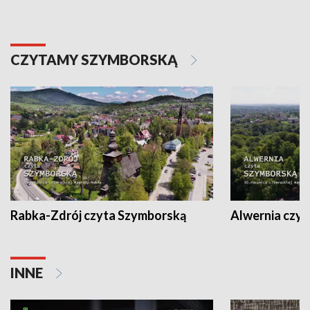
CZYTAMY SZYMBORSKĄ
Rabka-Zdrój czyta Szymborską
Alwernia czy
INNE