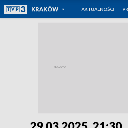
POWRÓT DO
KRAKÓW
AKTUALNOŚCI
P
TVP REGIONY
29.03.2025, 21:30