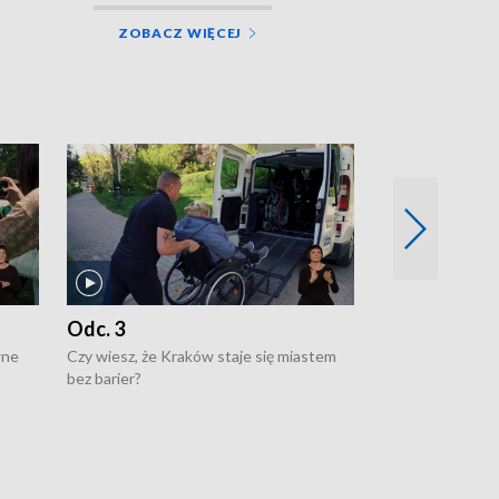
ZOBACZ WIĘCEJ
Odc. 3
Odc. 2
wne
Czy wiesz, że Kraków staje się miastem
Czy wiesz, że Kr
bez barier?
poprawia jakość 