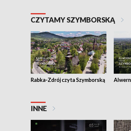
CZYTAMY SZYMBORSKĄ
Rabka-Zdrój czyta Szymborską
Alwern
INNE