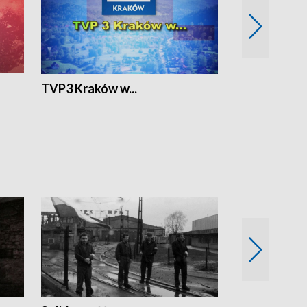
TVP3 Kraków w...
Ślizg