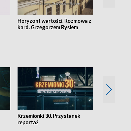
Horyzont wartości. Rozmowa z
Kulturalnie 
kard. Grzegorzem Rysiem
Krzemionki 30. Przystanek
Kraków - jak
reportaż