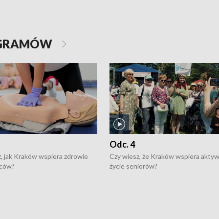
OGRAMÓW
Odc. 4
, jak Kraków wspiera zdrowie
Czy wiesz, że Kraków wspiera akty
ców?
życie seniorów?