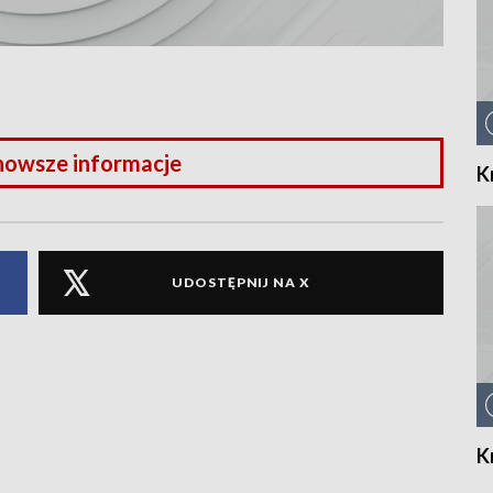
nowsze informacje
K
UDOSTĘPNIJ NA X
K