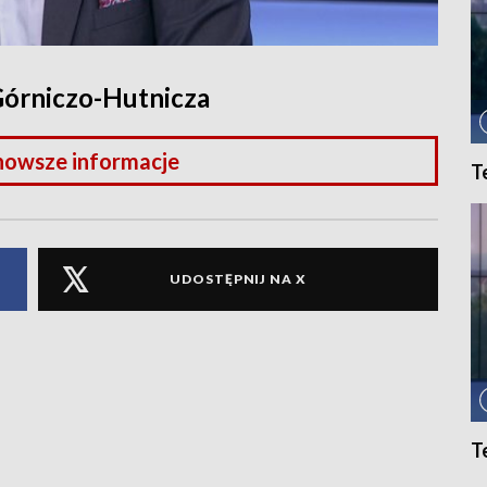
Górniczo-Hutnicza
nowsze informacje
T
UDOSTĘPNIJ NA X
T