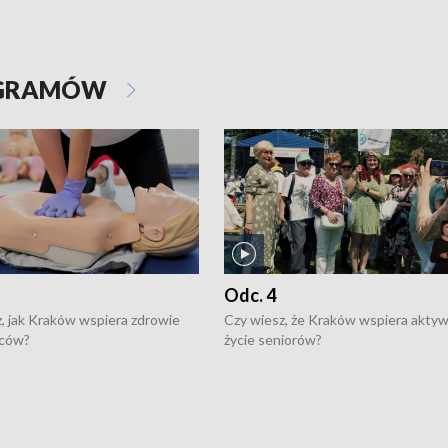
OGRAMÓW
Odc. 4
, jak Kraków wspiera zdrowie
Czy wiesz, że Kraków wspiera akty
ców?
życie seniorów?