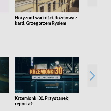
Horyzont wartości. Rozmowa z
Kulturalnie 
kard. Grzegorzem Rysiem
Krzemionki 30. Przystanek
Kraków - jak
reportaż