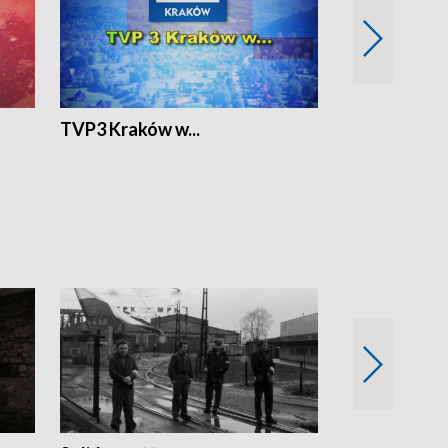
TVP3 Kraków w...
Ślizg