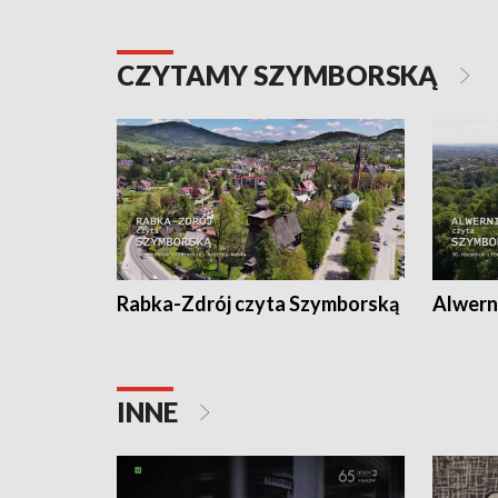
CZYTAMY SZYMBORSKĄ
Rabka-Zdrój czyta Szymborską
Alwern
INNE