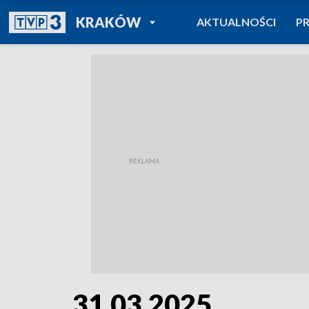
POWRÓT DO
KRAKÓW
AKTUALNOŚCI
P
TVP REGIONY
31.03.2025