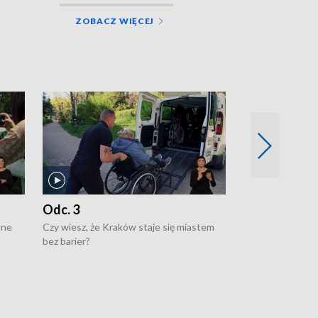
ZOBACZ WIĘCEJ
Odc. 3
Odc. 2
wne
Czy wiesz, że Kraków staje się miastem
Czy wiesz, że Kr
bez barier?
poprawia jakość 