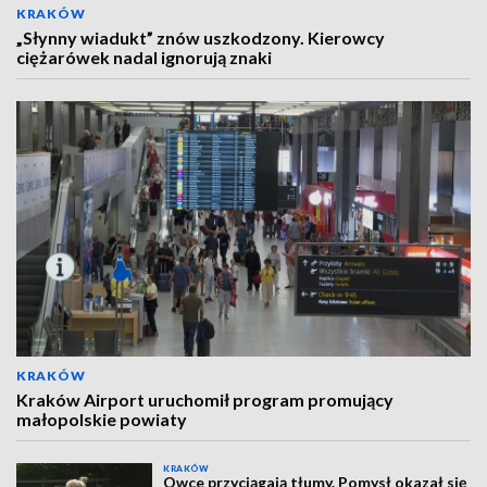
KRAKÓW
„Słynny wiadukt” znów uszkodzony. Kierowcy
ciężarówek nadal ignorują znaki
KRAKÓW
Kraków Airport uruchomił program promujący
małopolskie powiaty
KRAKÓW
Owce przyciągają tłumy. Pomysł okazał się