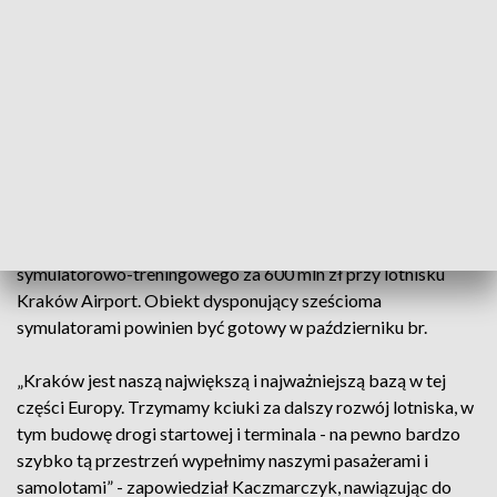
przewieźć w tym roku 6,5 mln pasażerów, co stanowi wzrost
o 15 proc. w porównaniu z ubiegłym rokiem.
Michał Kaczmarczyk, prezes spółki Buzz z grupy Ryanair
zaznaczył, że inwestycje firmy w Krakowie generują nowe
miejsca pracy bezpośrednio i pośrednio w firmach
współpracujących. 12 samolotów bazujących w krakowskim
porcie – wskazał – to ponad 700 miejsc pracy, w tym 400
osób to piloci i personel pokładowy, a ponad 300 – obsługa
naziemna. Ponadto, przewoźnik kończy budowę centrum
symulatorowo-treningowego za 600 mln zł przy lotnisku
Kraków Airport. Obiekt dysponujący sześcioma
symulatorami powinien być gotowy w październiku br.
„Kraków jest naszą największą i najważniejszą bazą w tej
części Europy. Trzymamy kciuki za dalszy rozwój lotniska, w
tym budowę drogi startowej i terminala - na pewno bardzo
szybko tą przestrzeń wypełnimy naszymi pasażerami i
samolotami” - zapowiedział Kaczmarczyk, nawiązując do