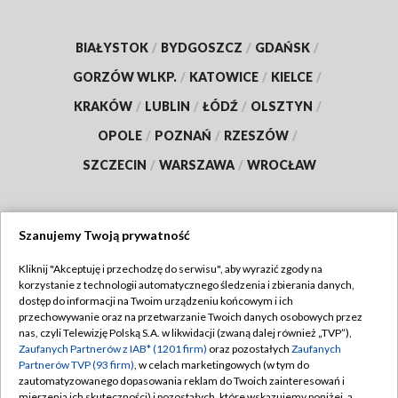
BIAŁYSTOK
/
BYDGOSZCZ
/
GDAŃSK
/
GORZÓW WLKP.
/
KATOWICE
/
KIELCE
/
KRAKÓW
/
LUBLIN
/
ŁÓDŹ
/
OLSZTYN
/
OPOLE
/
POZNAŃ
/
RZESZÓW
/
SZCZECIN
/
WARSZAWA
/
WROCŁAW
Szanujemy Twoją prywatność
Dołącz do nas:
Kliknij "Akceptuję i przechodzę do serwisu", aby wyrazić zgody na
korzystanie z technologii automatycznego śledzenia i zbierania danych,
TVP
dostęp do informacji na Twoim urządzeniu końcowym i ich
Abonament TVP
przechowywanie oraz na przetwarzanie Twoich danych osobowych przez
Regulamin TVP
nas, czyli Telewizję Polską S.A. w likwidacji (zwaną dalej również „TVP”),
Emisja w TVP
Polityka prywatności
Zaufanych Partnerów z IAB* (1201 firm)
oraz pozostałych
Zaufanych
Partnerów TVP (93 firm)
, w celach marketingowych (w tym do
Centrum informacji TVP
Moje zgody
zautomatyzowanego dopasowania reklam do Twoich zainteresowań i
mierzenia ich skuteczności) i pozostałych, które wskazujemy poniżej, a