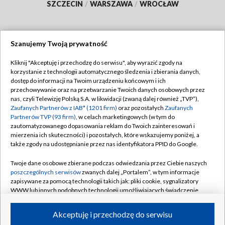
SZCZECIN
/
WARSZAWA
/
WROCŁAW
Szanujemy Twoją prywatność
Dołącz do nas:
Kliknij "Akceptuję i przechodzę do serwisu", aby wyrazić zgody na
korzystanie z technologii automatycznego śledzenia i zbierania danych,
TVP
dostęp do informacji na Twoim urządzeniu końcowym i ich
Abonament TVP
przechowywanie oraz na przetwarzanie Twoich danych osobowych przez
Regulamin TVP
nas, czyli Telewizję Polską S.A. w likwidacji (zwaną dalej również „TVP”),
Emisja w TVP
Polityka prywatności
Zaufanych Partnerów z IAB* (1201 firm)
oraz pozostałych
Zaufanych
Partnerów TVP (93 firm)
, w celach marketingowych (w tym do
Centrum informacji TVP
Moje zgody
zautomatyzowanego dopasowania reklam do Twoich zainteresowań i
mierzenia ich skuteczności) i pozostałych, które wskazujemy poniżej, a
Naziemna Telewizja Cyfrowa
Pomoc
także zgody na udostępnianie przez nas identyfikatora PPID do Google.
Sklep TVP
Biuro reklamy
Twoje dane osobowe zbierane podczas odwiedzania przez Ciebie naszych
Rada Programowa
Kontakt
poszczególnych serwisów
zwanych dalej „Portalem”, w tym informacje
zapisywane za pomocą technologii takich jak: pliki cookie, sygnalizatory
System NOS
WWW lub innych podobnych technologii umożliwiających świadczenie
dopasowanych i bezpiecznych usług, personalizację treści oraz reklam,
Informacje o nadawcy
Kanały
udostępnianie funkcji mediów społecznościowych oraz analizowanie
Akceptuję i przechodzę do serwisu
ruchu w Internecie.
Program dla prasy