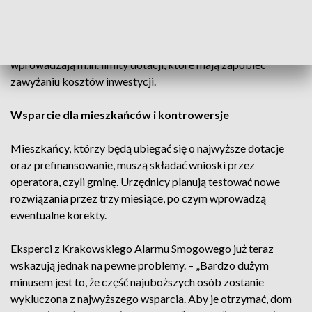
listopada. Urzędnicy tłumaczyli, że przerwa była konieczna
do przeprowadzenia reformy, ponieważ dochodziło do
licznych nadużyć przy wypłatach środków. Nowe zasady
wprowadzają m.in. limity dotacji, które mają zapobiec
zawyżaniu kosztów inwestycji.
Wsparcie dla mieszkańców i kontrowersje
Mieszkańcy, którzy będą ubiegać się o najwyższe dotacje
oraz prefinansowanie, muszą składać wnioski przez
operatora, czyli gminę. Urzędnicy planują testować nowe
rozwiązania przez trzy miesiące, po czym wprowadzą
ewentualne korekty.
Eksperci z Krakowskiego Alarmu Smogowego już teraz
wskazują jednak na pewne problemy. – „Bardzo dużym
minusem jest to, że część najuboższych osób zostanie
wykluczona z najwyższego wsparcia. Aby je otrzymać, dom