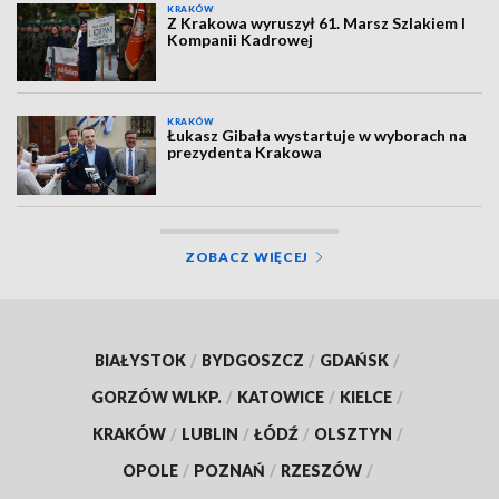
KRAKÓW
Z Krakowa wyruszył 61. Marsz Szlakiem I
Kompanii Kadrowej
KRAKÓW
Łukasz Gibała wystartuje w wyborach na
prezydenta Krakowa
ZOBACZ WIĘCEJ
BIAŁYSTOK
/
BYDGOSZCZ
/
GDAŃSK
/
GORZÓW WLKP.
/
KATOWICE
/
KIELCE
/
KRAKÓW
/
LUBLIN
/
ŁÓDŹ
/
OLSZTYN
/
OPOLE
/
POZNAŃ
/
RZESZÓW
/