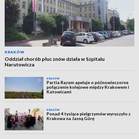
KRAKÓW
Oddział chorób płuc znów działa w Szpitalu
Narutowicza
KRAKÓW
Partia Razem apeluje o późnowieczorne
połączenie kolejowe między Krakowem i
Katowicami
KRAKÓW
Ponad 4 tysiące pielgrzymów wyruszyło z
Krakowa na Jasną Górę