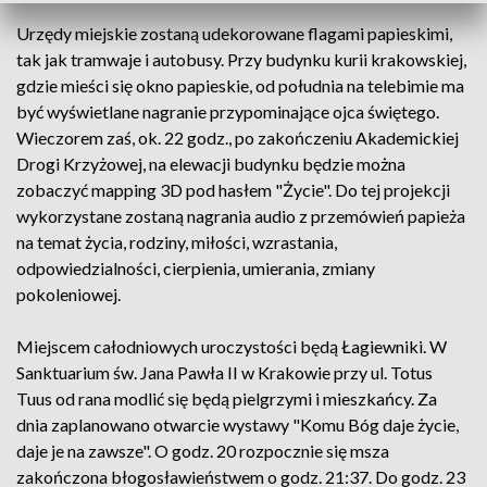
Urzędy miejskie zostaną udekorowane flagami papieskimi,
tak jak tramwaje i autobusy. Przy budynku kurii krakowskiej,
gdzie mieści się okno papieskie, od południa na telebimie ma
być wyświetlane nagranie przypominające ojca świętego.
Wieczorem zaś, ok. 22 godz., po zakończeniu Akademickiej
Drogi Krzyżowej, na elewacji budynku będzie można
zobaczyć mapping 3D pod hasłem "Życie". Do tej projekcji
wykorzystane zostaną nagrania audio z przemówień papieża
na temat życia, rodziny, miłości, wzrastania,
odpowiedzialności, cierpienia, umierania, zmiany
pokoleniowej.
Miejscem całodniowych uroczystości będą Łagiewniki. W
Sanktuarium św. Jana Pawła II w Krakowie przy ul. Totus
Tuus od rana modlić się będą pielgrzymi i mieszkańcy. Za
dnia zaplanowano otwarcie wystawy "Komu Bóg daje życie,
daje je na zawsze". O godz. 20 rozpocznie się msza
zakończona błogosławieństwem o godz. 21:37. Do godz. 23