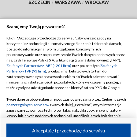
SZCZECIN
/
WARSZAWA
/
WROCŁAW
Szanujemy Twoją prywatność
Dołącz do nas:
Kliknij "Akceptuję i przechodzę do serwisu", aby wyrazić zgody na
korzystanie z technologii automatycznego śledzenia i zbierania danych,
TVP
dostęp do informacji na Twoim urządzeniu końcowym i ich
Abonament TVP
przechowywanie oraz na przetwarzanie Twoich danych osobowych przez
Regulamin TVP
nas, czyli Telewizję Polską S.A. w likwidacji (zwaną dalej również „TVP”),
Emisja w TVP
Polityka prywatności
Zaufanych Partnerów z IAB* (1201 firm)
oraz pozostałych
Zaufanych
Partnerów TVP (93 firm)
, w celach marketingowych (w tym do
Centrum informacji TVP
Moje zgody
zautomatyzowanego dopasowania reklam do Twoich zainteresowań i
mierzenia ich skuteczności) i pozostałych, które wskazujemy poniżej, a
Naziemna Telewizja Cyfrowa
Pomoc
także zgody na udostępnianie przez nas identyfikatora PPID do Google.
Sklep TVP
Biuro reklamy
Twoje dane osobowe zbierane podczas odwiedzania przez Ciebie naszych
Rada Programowa
Kontakt
poszczególnych serwisów
zwanych dalej „Portalem”, w tym informacje
zapisywane za pomocą technologii takich jak: pliki cookie, sygnalizatory
System NOS
WWW lub innych podobnych technologii umożliwiających świadczenie
dopasowanych i bezpiecznych usług, personalizację treści oraz reklam,
Informacje o nadawcy
Kanały
udostępnianie funkcji mediów społecznościowych oraz analizowanie
Akceptuję i przechodzę do serwisu
ruchu w Internecie.
Program dla prasy