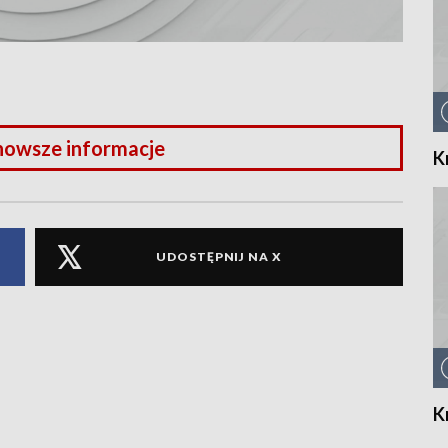
nowsze informacje
K
UDOSTĘPNIJ NA X
K