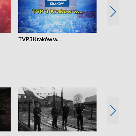
TVP3 Kraków w...
Ślizg