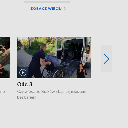
ZOBACZ WIĘCEJ
Odc. 3
Odc. 2
wne
Czy wiesz, że Kraków staje się miastem
Czy wiesz, że Kr
bez barier?
poprawia jakość 