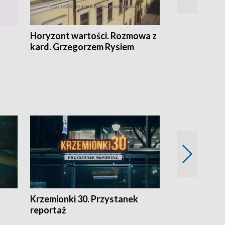
Horyzont wartości. Rozmowa z
Kulturalnie 
kard. Grzegorzem Rysiem
Krzemionki 30. Przystanek
Kraków - jak
reportaż