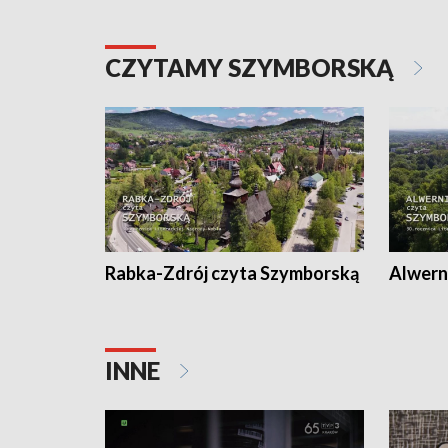
CZYTAMY SZYMBORSKĄ
Rabka-Zdrój czyta Szymborską
Alwern
INNE