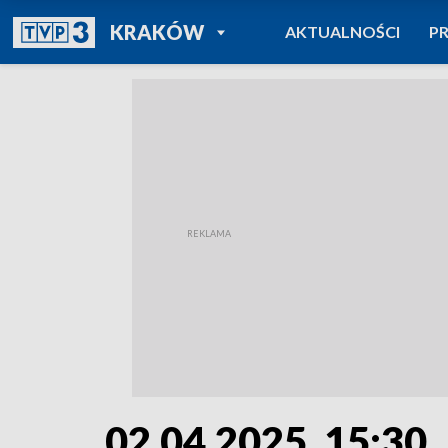
POWRÓT DO
KRAKÓW
AKTUALNOŚCI
P
TVP REGIONY
02.04.2025, 15:30