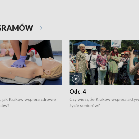
OGRAMÓW
Odc. 4
, jak Kraków wspiera zdrowie
Czy wiesz, że Kraków wspiera akty
ców?
życie seniorów?