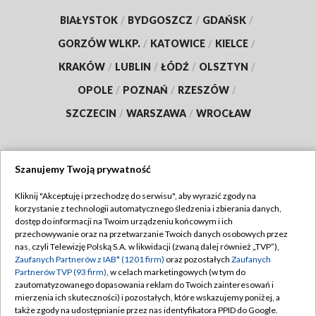
BIAŁYSTOK
/
BYDGOSZCZ
/
GDAŃSK
/
GORZÓW WLKP.
/
KATOWICE
/
KIELCE
/
KRAKÓW
/
LUBLIN
/
ŁÓDŹ
/
OLSZTYN
/
OPOLE
/
POZNAŃ
/
RZESZÓW
/
SZCZECIN
/
WARSZAWA
/
WROCŁAW
Szanujemy Twoją prywatność
Dołącz do nas:
Kliknij "Akceptuję i przechodzę do serwisu", aby wyrazić zgody na
korzystanie z technologii automatycznego śledzenia i zbierania danych,
TVP
dostęp do informacji na Twoim urządzeniu końcowym i ich
Abonament TVP
przechowywanie oraz na przetwarzanie Twoich danych osobowych przez
Regulamin TVP
nas, czyli Telewizję Polską S.A. w likwidacji (zwaną dalej również „TVP”),
Emisja w TVP
Polityka prywatności
Zaufanych Partnerów z IAB* (1201 firm)
oraz pozostałych
Zaufanych
Partnerów TVP (93 firm)
, w celach marketingowych (w tym do
Centrum informacji TVP
Moje zgody
zautomatyzowanego dopasowania reklam do Twoich zainteresowań i
mierzenia ich skuteczności) i pozostałych, które wskazujemy poniżej, a
Naziemna Telewizja Cyfrowa
Pomoc
także zgody na udostępnianie przez nas identyfikatora PPID do Google.