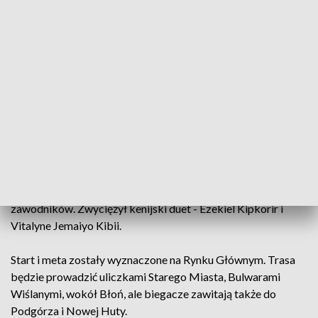
Cracovia Maraton po raz pierwszy zorganizowano w 2002
roku i odbywał się regularnie do 2019. Potem dwie edycje
storpedowała pandemia COVID-19.
Do startu w obecnej edycji zapisała się rekordowa liczba
uczestników 8 tysięcy z ponad 50 krajów i ze wszystkich
kontynentów. Organizatorzy są przekonani, że zostanie
pobity rekord frekwencji z 2018 roku, gdy na linii startu
stanęło 5 848 osób.
W poprzedniej edycji wystartowało 5 676 zawodniczek i
zawodników. Zwyciężył kenijski duet - Ezekiel Kipkorir i
Vitalyne Jemaiyo Kibii.
Start i meta zostały wyznaczone na Rynku Głównym. Trasa
będzie prowadzić uliczkami Starego Miasta, Bulwarami
Wiślanymi, wokół Błoń, ale biegacze zawitają także do
Podgórza i Nowej Huty.