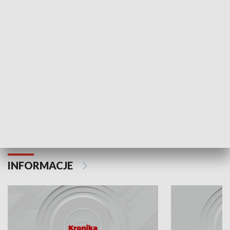
Odc. 6
Odc. 5
Czy wiesz, że Kraków inwestuje w edukację i
Czy wiesz, jak Kr
rozwój młodych?
mieszkańców?
INFORMACJE