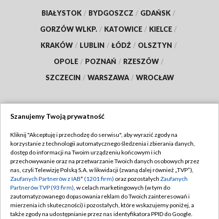
BIAŁYSTOK
/
BYDGOSZCZ
/
GDAŃSK
/
GORZÓW WLKP.
/
KATOWICE
/
KIELCE
/
KRAKÓW
/
LUBLIN
/
ŁÓDŹ
/
OLSZTYN
/
OPOLE
/
POZNAŃ
/
RZESZÓW
/
SZCZECIN
/
WARSZAWA
/
WROCŁAW
Szanujemy Twoją prywatność
Dołącz do nas:
Kliknij "Akceptuję i przechodzę do serwisu", aby wyrazić zgody na
korzystanie z technologii automatycznego śledzenia i zbierania danych,
TVP
dostęp do informacji na Twoim urządzeniu końcowym i ich
Abonament TVP
przechowywanie oraz na przetwarzanie Twoich danych osobowych przez
Regulamin TVP
nas, czyli Telewizję Polską S.A. w likwidacji (zwaną dalej również „TVP”),
Emisja w TVP
Zaufanych Partnerów z IAB* (1201 firm)
oraz pozostałych
Zaufanych
Polityka prywatności
Partnerów TVP (93 firm)
, w celach marketingowych (w tym do
Centrum informacji TVP
Moje zgody
zautomatyzowanego dopasowania reklam do Twoich zainteresowań i
mierzenia ich skuteczności) i pozostałych, które wskazujemy poniżej, a
Naziemna Telewizja Cyfrowa
Pomoc
także zgody na udostępnianie przez nas identyfikatora PPID do Google.