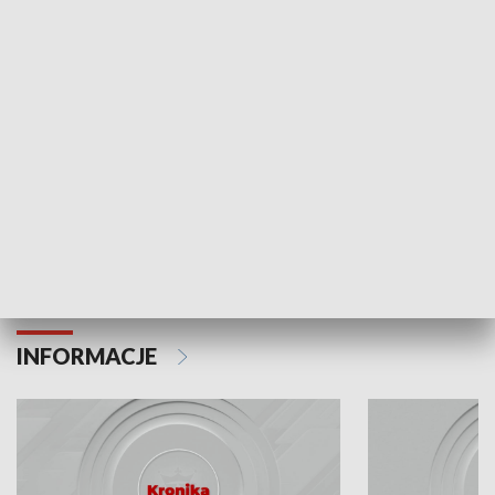
Odc. 6
Odc. 5
Czy wiesz, że Kraków inwestuje w edukację i
Czy wiesz, jak Kr
rozwój młodych?
mieszkańców?
INFORMACJE