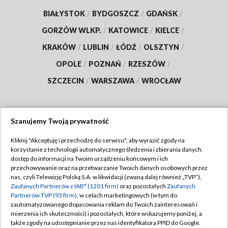
BIAŁYSTOK
/
BYDGOSZCZ
/
GDAŃSK
/
GORZÓW WLKP.
/
KATOWICE
/
KIELCE
/
KRAKÓW
/
LUBLIN
/
ŁÓDŹ
/
OLSZTYN
/
OPOLE
/
POZNAŃ
/
RZESZÓW
/
SZCZECIN
/
WARSZAWA
/
WROCŁAW
Szanujemy Twoją prywatność
Dołącz do nas:
Kliknij "Akceptuję i przechodzę do serwisu", aby wyrazić zgody na
korzystanie z technologii automatycznego śledzenia i zbierania danych,
TVP
dostęp do informacji na Twoim urządzeniu końcowym i ich
Abonament TVP
przechowywanie oraz na przetwarzanie Twoich danych osobowych przez
Regulamin TVP
nas, czyli Telewizję Polską S.A. w likwidacji (zwaną dalej również „TVP”),
Emisja w TVP
Zaufanych Partnerów z IAB* (1201 firm)
oraz pozostałych
Zaufanych
Polityka prywatności
Partnerów TVP (93 firm)
, w celach marketingowych (w tym do
Centrum informacji TVP
Moje zgody
zautomatyzowanego dopasowania reklam do Twoich zainteresowań i
mierzenia ich skuteczności) i pozostałych, które wskazujemy poniżej, a
Naziemna Telewizja Cyfrowa
Pomoc
także zgody na udostępnianie przez nas identyfikatora PPID do Google.