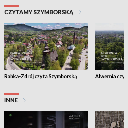
CZYTAMY SZYMBORSKĄ
Rabka-Zdrój czyta Szymborską
Alwernia czy
INNE