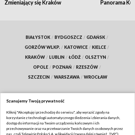
Zmieniający się Kraków
Panorama Kul
BIAŁYSTOK
/
BYDGOSZCZ
/
GDAŃSK
/
GORZÓW WLKP.
/
KATOWICE
/
KIELCE
/
KRAKÓW
/
LUBLIN
/
ŁÓDŹ
/
OLSZTYN
/
OPOLE
/
POZNAŃ
/
RZESZÓW
/
SZCZECIN
/
WARSZAWA
/
WROCŁAW
Szanujemy Twoją prywatność
Dołącz do nas:
Kliknij "Akceptuję i przechodzę do serwisu", aby wyrazić zgody na
korzystanie z technologii automatycznego śledzenia i zbierania danych,
TVP
dostęp do informacji na Twoim urządzeniu końcowym i ich
Abonament TVP
przechowywanie oraz na przetwarzanie Twoich danych osobowych przez
Regulamin TVP
nas, czyli Telewizję Polską S.A. w likwidacji (zwaną dalej również „TVP”),