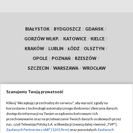
BIAŁYSTOK
/
BYDGOSZCZ
/
GDAŃSK
/
GORZÓW WLKP.
/
KATOWICE
/
KIELCE
/
KRAKÓW
/
LUBLIN
/
ŁÓDŹ
/
OLSZTYN
/
OPOLE
/
POZNAŃ
/
RZESZÓW
/
SZCZECIN
/
WARSZAWA
/
WROCŁAW
Szanujemy Twoją prywatność
Dołącz do nas:
Kliknij "Akceptuję i przechodzę do serwisu", aby wyrazić zgody na
korzystanie z technologii automatycznego śledzenia i zbierania danych,
TVP
dostęp do informacji na Twoim urządzeniu końcowym i ich
Abonament TVP
przechowywanie oraz na przetwarzanie Twoich danych osobowych przez
Regulamin TVP
nas, czyli Telewizję Polską S.A. w likwidacji (zwaną dalej również „TVP”),
Emisja w TVP
Zaufanych Partnerów z IAB* (1201 firm)
oraz pozostałych
Zaufanych
Polityka prywatności