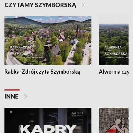
CZYTAMY SZYMBORSKĄ
Rabka-Zdrój czyta Szymborską
Alwernia czy
INNE