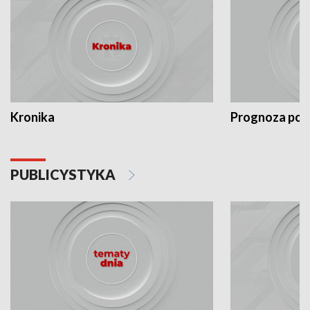
Kronika
Prognoza po
PUBLICYSTYKA