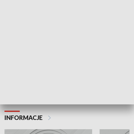
NAJNOWSZE WYDANIA PROGRAMÓW
Odc. 6
Odc. 5
Czy wiesz, że Kraków inwestuje w edukację i
Czy wiesz, jak Kr
rozwój młodych?
mieszkańców?
INFORMACJE