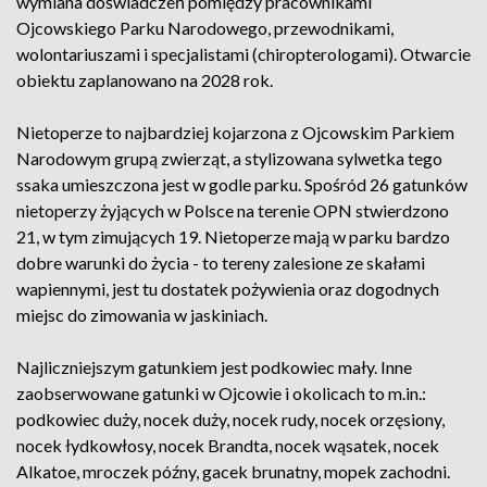
wymiana doświadczeń pomiędzy pracownikami
Ojcowskiego Parku Narodowego, przewodnikami,
wolontariuszami i specjalistami (chiropterologami). Otwarcie
obiektu zaplanowano na 2028 rok.
Nietoperze to najbardziej kojarzona z Ojcowskim Parkiem
Narodowym grupą zwierząt, a stylizowana sylwetka tego
ssaka umieszczona jest w godle parku. Spośród 26 gatunków
nietoperzy żyjących w Polsce na terenie OPN stwierdzono
21, w tym zimujących 19. Nietoperze mają w parku bardzo
dobre warunki do życia - to tereny zalesione ze skałami
wapiennymi, jest tu dostatek pożywienia oraz dogodnych
miejsc do zimowania w jaskiniach.
Najliczniejszym gatunkiem jest podkowiec mały. Inne
zaobserwowane gatunki w Ojcowie i okolicach to m.in.:
podkowiec duży, nocek duży, nocek rudy, nocek orzęsiony,
nocek łydkowłosy, nocek Brandta, nocek wąsatek, nocek
Alkatoe, mroczek późny, gacek brunatny, mopek zachodni.