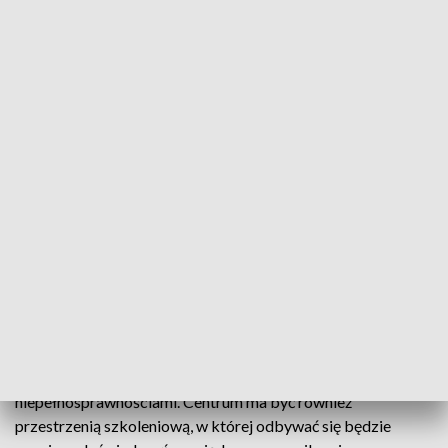
„Willa +Grzybowska+ to doskonała lokalizacja, aby
nieinwazyjnie monitorować zachowania tych ssaków.
Interaktywna przestrzeń edukacyjno-wystawiennicza będzie
odkrywcza, pobudzająca do myślenia oraz oparta na
zaangażowaniu wielu zmysłów” - dodał dyrektor.
W zamierzeniu twórców goście Domu Nietoperza będą się
poruszać po jego pomieszczeniach, m.in. kuchni i sypialni,
dzięki czemu możliwe będzie poznanie zwyczajów i życia
nietoperzy przez pryzmat doświadczeń ludzkich.
Według zapowiedzi działania przyszłego centrum
edukacyjnego będą skierowane do szerokiego grona
odbiorców, m.in. grup szkolnych, turystów indywidualnych,
studentów. Będzie ono częściowo dostępne dla osób z
niepełnosprawnościami. Centrum ma być również
przestrzenią szkoleniową, w której odbywać się będzie