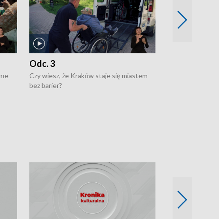
Odc. 3
Odc. 2
wne
Czy wiesz, że Kraków staje się miastem
Czy wiesz, że Kr
bez barier?
poprawia jakość 