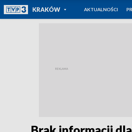
POWRÓT DO
KRAKÓW
AKTUALNOŚCI
P
TVP REGIONY
Brak informacji d