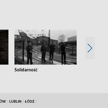
Solidarność
Trudne lata
KÓW
/
LUBLIN
/
ŁÓDŹ
/