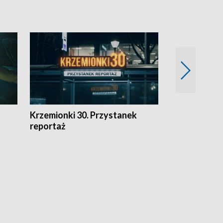
Krzemionki 30. Przystanek
Kraków - jak
reportaż