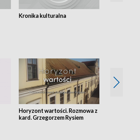
Kronika kulturalna
Kronika Tydz
Horyzont wartości. Rozmowa z
Kulturalnie 
kard. Grzegorzem Rysiem