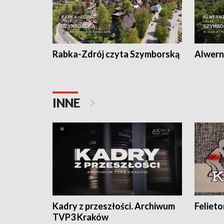
Rabka-Zdrój czyta Szymborską
Alwern
INNE
Kadry z przeszłości. Archiwum
Feliet
TVP3 Kraków