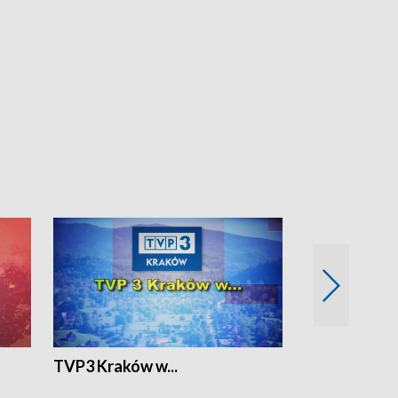
TVP3 Kraków w...
Ślizg