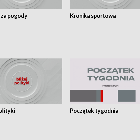
za pogody
Kronika sportowa
olityki
Początek tygodnia