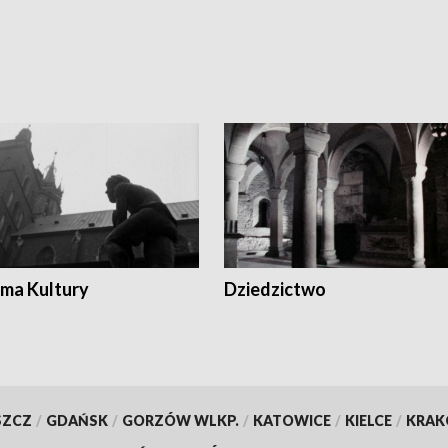
ma Kultury
Dziedzictwo
SZCZ
/
GDAŃSK
/
GORZÓW WLKP.
/
KATOWICE
/
KIELCE
/
KRA