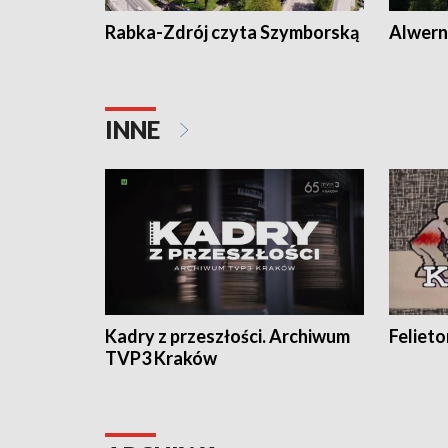
Rabka-Zdrój czyta Szymborską
Alwern
INNE
Kadry z przeszłości. Archiwum
Feliet
TVP3 Kraków