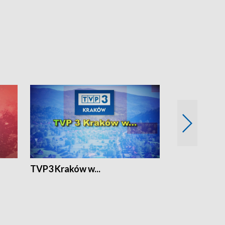
TVP3 Kraków w...
Ślizg