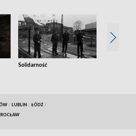
Solidarność
Trudne lata
KÓW
/
LUBLIN
/
ŁÓDŹ
/
ROCŁAW