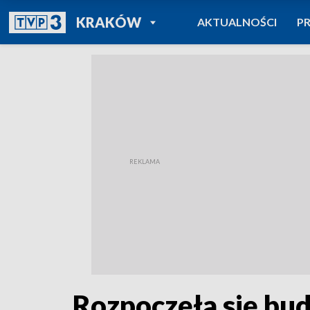
POWRÓT DO
KRAKÓW
AKTUALNOŚCI
P
TVP REGIONY
Rozpoczęła się bu