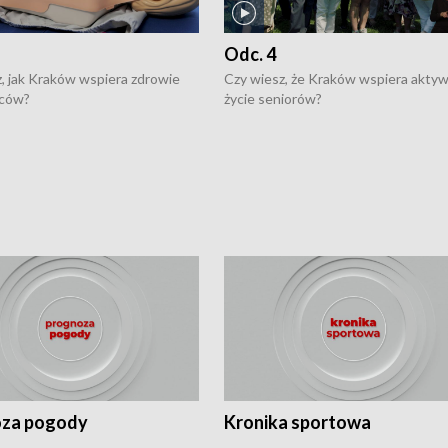
Odc. 4
, jak Kraków wspiera zdrowie
Czy wiesz, że Kraków wspiera akty
ców?
życie seniorów?
za pogody
Kronika sportowa