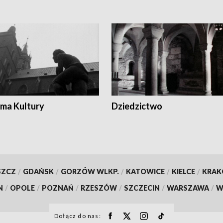
ma Kultury
Dziedzictwo
SZCZ
/
GDAŃSK
/
GORZÓW WLKP.
/
KATOWICE
/
KIELCE
/
KRA
N
/
OPOLE
/
POZNAŃ
/
RZESZÓW
/
SZCZECIN
/
WARSZAWA
/
W
Dołącz do nas: