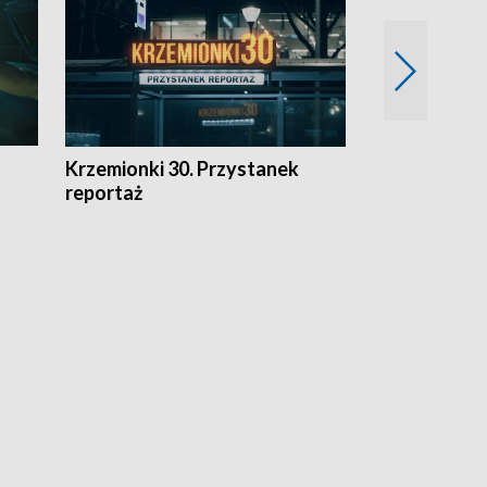
Krzemionki 30. Przystanek
Kraków - jak
reportaż