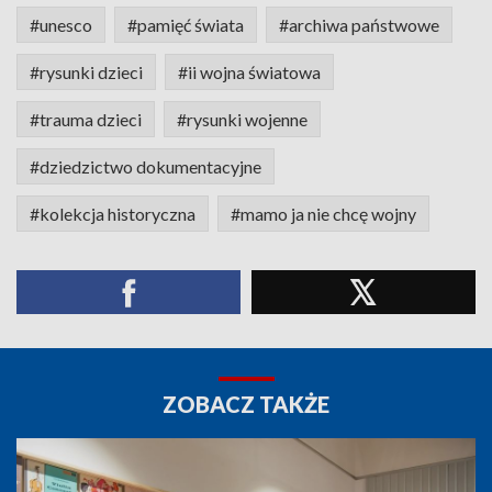
#unesco
#pamięć świata
#archiwa państwowe
#rysunki dzieci
#ii wojna światowa
#trauma dzieci
#rysunki wojenne
#dziedzictwo dokumentacyjne
#kolekcja historyczna
#mamo ja nie chcę wojny
ZOBACZ TAKŻE