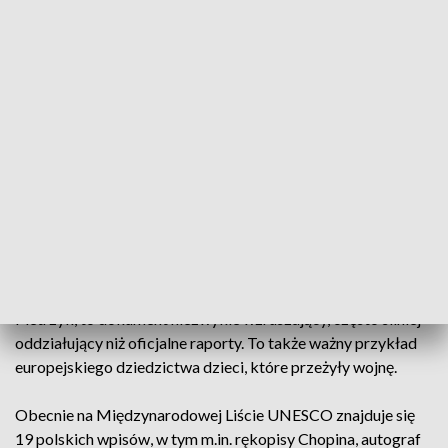
Według dr. Pawła Pietrzyka, Naczelnego Dyrektora
Archiwów Państwowych, są to unikatowe świadectwa dzieci,
które często nie miały możliwości wyrażenia się słowem. Dla
wielu z nich to jedyne zachowane ślady istnienia, szczególnie
w przypadku ofiar Holokaustu.
Międzynarodowa współpraca i znaczenie edukacyjne
Wpis był efektem współpracy międzynarodowej z
instytucjami z Francji, Niemiec, Czech, Hiszpanii, Wielkiej
Brytanii, Kanady, Szwajcarii i Ukrainy. Jak podkreśla dr
Pietrzyk, to dokument niezwykle wzruszający, często silniej
oddziałujący niż oficjalne raporty. To także ważny przykład
europejskiego dziedzictwa dzieci, które przeżyły wojnę.
Obecnie na Międzynarodowej Liście UNESCO znajduje się
19 polskich wpisów, w tym m.in. rękopisy Chopina, autograf