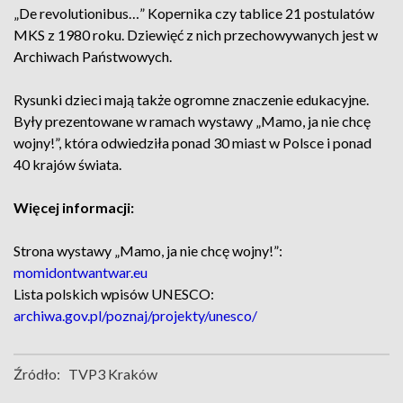
„De revolutionibus…” Kopernika czy tablice 21 postulatów
MKS z 1980 roku. Dziewięć z nich przechowywanych jest w
Archiwach Państwowych.
Rysunki dzieci mają także ogromne znaczenie edukacyjne.
Były prezentowane w ramach wystawy „Mamo, ja nie chcę
wojny!”, która odwiedziła ponad 30 miast w Polsce i ponad
40 krajów świata.
Więcej informacji:
Strona wystawy „Mamo, ja nie chcę wojny!”:
momidontwantwar.eu
Lista polskich wpisów UNESCO:
archiwa.gov.pl/poznaj/projekty/unesco/
Źródło:
TVP3 Kraków