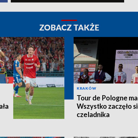
ZOBACZ TAKŻE
KRAKÓW
Tour de Pologne ma j
ała
Wszystko zaczęło si
czeladnika