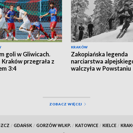
W
KRAKÓW
m goli w Gliwicach.
Zakopiańska legenda
 Kraków przegrała z
narciarstwa alpejskieg
em 3:4
walczyła w Powstaniu
Warszawskim
ZOBACZ WIĘCEJ
SZCZ
/
GDAŃSK
/
GORZÓW WLKP.
/
KATOWICE
/
KIELCE
/
KRA