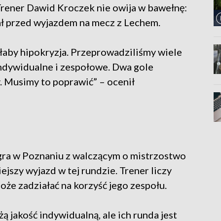
Trener Dawid Kroczek nie owija w bawełnę:
ał przed wyjazdem na mecz z Lechem.
łaby hipokryzja. Przeprowadziliśmy wiele
ndywidualne i zespołowe. Dwa gole
y. Musimy to poprawić” – ocenił
agra w Poznaniu z walczącym o mistrzostwo
jszy wyjazd w tej rundzie. Trener liczy
może zadziałać na korzyść jego zespołu.
 jakość indywidualną, ale ich runda jest