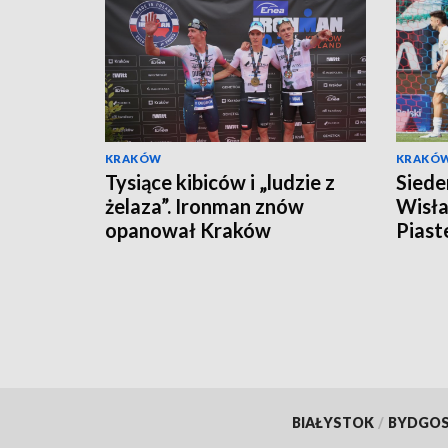
KRAKÓW
KRAKÓ
Tysiące kibiców i „ludzie z
Siede
żelaza”. Ironman znów
Wisła
opanował Kraków
Piast
BIAŁYSTOK
/
BYDGO