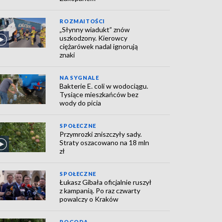
ROZMAITOŚCI
„Słynny wiadukt” znów
uszkodzony. Kierowcy
ciężarówek nadal ignorują
znaki
NA SYGNALE
Bakterie E. coli w wodociągu.
Tysiące mieszkańców bez
wody do picia
SPOŁECZNE
Przymrozki zniszczyły sady.
Straty oszacowano na 18 mln
zł
SPOŁECZNE
Łukasz Gibała oficjalnie ruszył
z kampanią. Po raz czwarty
powalczy o Kraków
POGODA