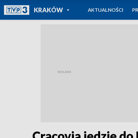
POWRÓT DO
KRAKÓW
AKTUALNOŚCI
P
TVP REGIONY
Cracovia jedzie do