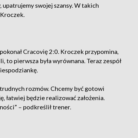
ży, upatrujemy swojej szansy. W takich
 Kroczek.
okonał Cracovię 2:0. Kroczek przypomina,
li, to pierwsza była wyrównana. Teraz zespół
niespodziankę.
 trudnych rozmów. Chcemy być gotowi
ję, łatwiej będzie realizować założenia.
ści” – podkreślił trener.