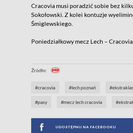
Cracovia musi poradzić sobie bez kilk
Sokołowski. Z kolei kontuzje wyelimi
Śmiglewskiego.
Poniedziałkowy mecz Lech – Cracovia 
Źródło:
#cracovia
#lech poznań
#ekstrakla
#pasy
#mecz lech cracovia
#ekstra
UDOSTĘPNIJ NA FACEBOOKU