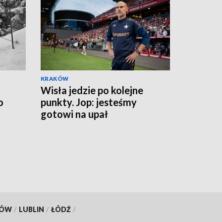
KRAKÓW
Wisła jedzie po kolejne
o
punkty. Jop: jesteśmy
gotowi na upał
KÓW
/
LUBLIN
/
ŁÓDŹ
/