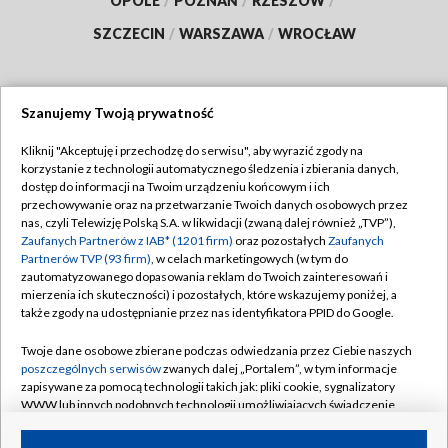
OPOLE
/
POZNAŃ
/
RZESZÓW
/
SZCZECIN
/
WARSZAWA
/
WROCŁAW
Szanujemy Twoją prywatność
Dołącz do nas:
Kliknij "Akceptuję i przechodzę do serwisu", aby wyrazić zgody na
korzystanie z technologii automatycznego śledzenia i zbierania danych,
TVP
dostęp do informacji na Twoim urządzeniu końcowym i ich
Abonament TVP
przechowywanie oraz na przetwarzanie Twoich danych osobowych przez
Regulamin TVP
nas, czyli Telewizję Polską S.A. w likwidacji (zwaną dalej również „TVP”),
Emisja w TVP
Polityka prywatności
Zaufanych Partnerów z IAB* (1201 firm)
oraz pozostałych
Zaufanych
Partnerów TVP (93 firm)
, w celach marketingowych (w tym do
Centrum informacji TVP
Moje zgody
zautomatyzowanego dopasowania reklam do Twoich zainteresowań i
mierzenia ich skuteczności) i pozostałych, które wskazujemy poniżej, a
Naziemna Telewizja Cyfrowa
Pomoc
także zgody na udostępnianie przez nas identyfikatora PPID do Google.
Sklep TVP
Biuro reklamy
Twoje dane osobowe zbierane podczas odwiedzania przez Ciebie naszych
Rada Programowa
Kontakt
poszczególnych serwisów
zwanych dalej „Portalem”, w tym informacje
zapisywane za pomocą technologii takich jak: pliki cookie, sygnalizatory
System NOS
WWW lub innych podobnych technologii umożliwiających świadczenie
dopasowanych i bezpiecznych usług, personalizację treści oraz reklam,
Informacje o nadawcy
Kanały
udostępnianie funkcji mediów społecznościowych oraz analizowanie