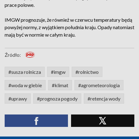
prace polowe.
IMGW prognozuje, że również w czerwcu temperatury będą
powyżej normy, z wyjątkiem południa kraju. Opady natomiast
mają być w normie w całym kraju.
Źródło:
#susza rolnicza
#imgw
#rolnictwo
#woda w glebie
#klimat
#agrometeorologia
#uprawy
#prognoza pogody
#retencja wody