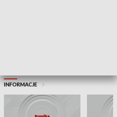
Odc. 6
Odc. 5
Czy wiesz, że Kraków inwestuje w edukację i
Czy wiesz, jak Kr
rozwój młodych?
mieszkańców?
INFORMACJE