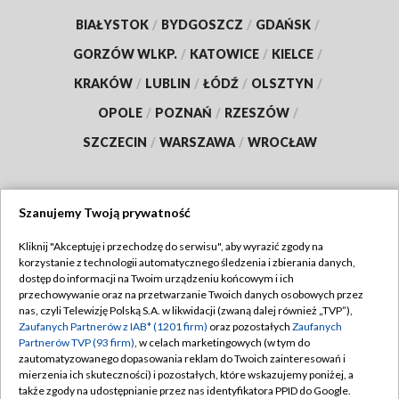
BIAŁYSTOK
/
BYDGOSZCZ
/
GDAŃSK
/
GORZÓW WLKP.
/
KATOWICE
/
KIELCE
/
KRAKÓW
/
LUBLIN
/
ŁÓDŹ
/
OLSZTYN
/
OPOLE
/
POZNAŃ
/
RZESZÓW
/
SZCZECIN
/
WARSZAWA
/
WROCŁAW
Szanujemy Twoją prywatność
Dołącz do nas:
Kliknij "Akceptuję i przechodzę do serwisu", aby wyrazić zgody na
korzystanie z technologii automatycznego śledzenia i zbierania danych,
TVP
dostęp do informacji na Twoim urządzeniu końcowym i ich
Abonament TVP
przechowywanie oraz na przetwarzanie Twoich danych osobowych przez
Regulamin TVP
nas, czyli Telewizję Polską S.A. w likwidacji (zwaną dalej również „TVP”),
Emisja w TVP
Zaufanych Partnerów z IAB* (1201 firm)
oraz pozostałych
Zaufanych
Polityka prywatności
Partnerów TVP (93 firm)
, w celach marketingowych (w tym do
Centrum informacji TVP
Moje zgody
zautomatyzowanego dopasowania reklam do Twoich zainteresowań i
mierzenia ich skuteczności) i pozostałych, które wskazujemy poniżej, a
Naziemna Telewizja Cyfrowa
Pomoc
także zgody na udostępnianie przez nas identyfikatora PPID do Google.