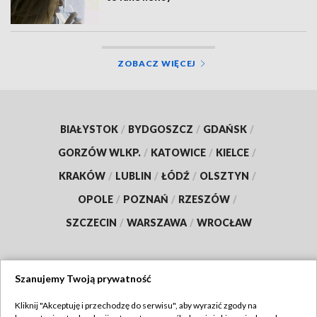
ZOBACZ WIĘCEJ
BIAŁYSTOK
/
BYDGOSZCZ
/
GDAŃSK
/
GORZÓW WLKP.
/
KATOWICE
/
KIELCE
/
KRAKÓW
/
LUBLIN
/
ŁÓDŹ
/
OLSZTYN
/
OPOLE
/
POZNAŃ
/
RZESZÓW
/
SZCZECIN
/
WARSZAWA
/
WROCŁAW
Szanujemy Twoją prywatność
Dołącz do nas:
Kliknij "Akceptuję i przechodzę do serwisu", aby wyrazić zgody na