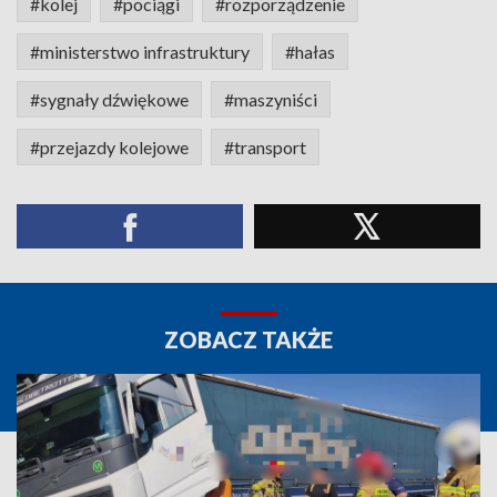
#kolej
#pociągi
#rozporządzenie
#ministerstwo infrastruktury
#hałas
#sygnały dźwiękowe
#maszyniści
#przejazdy kolejowe
#transport
ZOBACZ TAKŻE